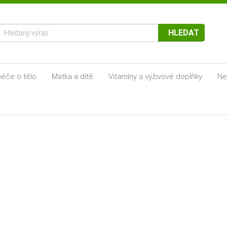
HLEDAT
éče o tělo
Matka a dítě
Vitamíny a výživové doplňky
Ne