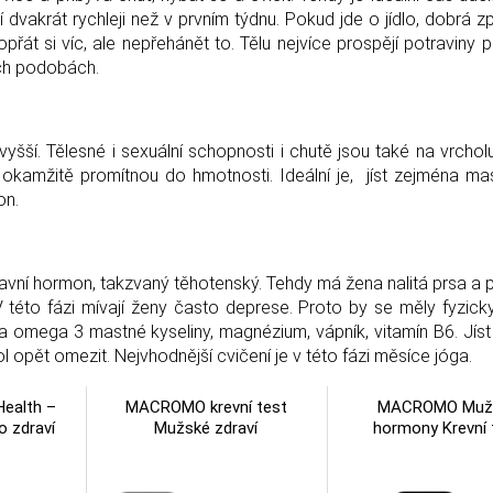
 dvakrát rychleji než v prvním týdnu. Pokud jde o jídlo, dobrá zp
řát si víc, ale nepřehánět to. Tělu nejvíce prospějí potraviny
ech podobách.
yšší. Tělesné i sexuální schopnosti i chutě jsou také na vrcholu.
e okamžitě promítnou do hmotnosti. Ideální je, jíst zejména ma
on.
lavní hormon, takzvaný těhotenský. Tehdy má žena nalitá prsa a p
 V této fázi mívají ženy často deprese. Proto by se měly fyzicky
 omega 3 mastné kyseliny, magnézium, vápník, vitamín B6. Jíst
hol opět omezit. Nejvhodnější cvičení je v této fázi měsíce jóga.
ealth –
MACROMO krevní test
MACROMO Muž
o zdraví
Mužské zdraví
hormony Krevní 