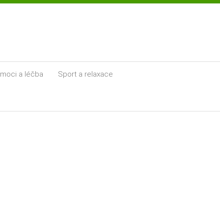
moci a léčba
Sport a relaxace