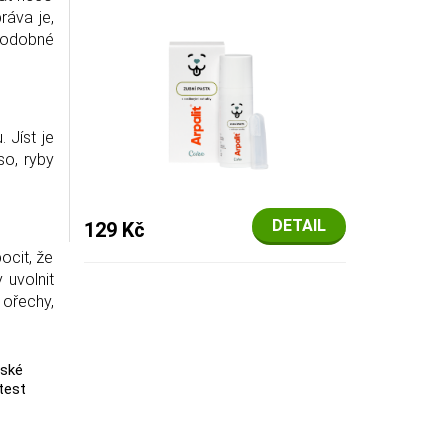
ráva je,
 podobné
 Jíst je
so, ryby
DETAIL
129 Kč
ocit, že
 uvolnit
 ořechy,
ské
test