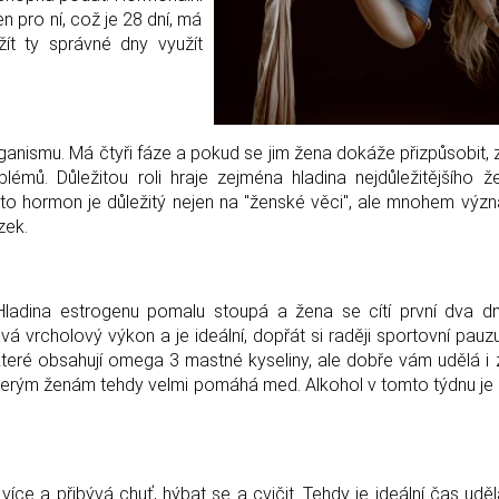
 pro ní, což je 28 dní, má
žít ty správné dny využít
anismu. Má čtyři fáze a pokud se jim žena dokáže přizpůsobit, 
mů. Důležitou roli hraje zejména hladina nejdůležitějšího 
nto hormon je důležitý nejen na "ženské věci", ale mnohem význ
zek.
ladina estrogenu pomalu stoupá a žena se cítí první dva dn
 vrcholový výkon a je ideální, dopřát si raději sportovní pauz
, které obsahují omega 3 mastné kyseliny, ale dobře vám udělá i 
Některým ženám tehdy velmi pomáhá med. Alkohol v tomto týdnu je 
 více a přibývá chuť, hýbat se a cvičit. Tehdy je ideální čas udě