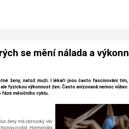
erých se mění nálada a výkon
né ženy, natož muži. I lékaři jsou často fascinováni tím,
ví, ale fyzickou výkonnost žen. Často avízovaná nemoc vůbec
 fáze měsíčního cyklu.
klus ženy má obrovský vliv
 schopna podat. Hormonální