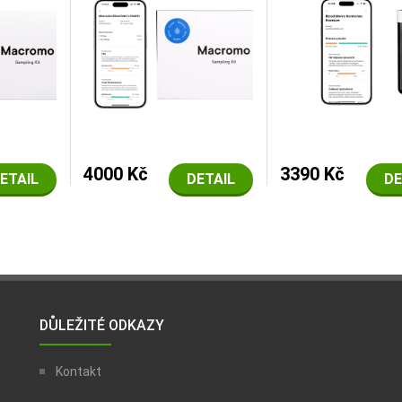
4000 Kč
3390 Kč
ETAIL
DETAIL
DE
DŮLEŽITÉ ODKAZY
Kontakt