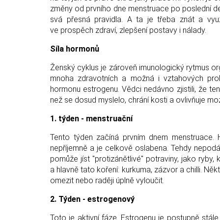
změny od prvního dne menstruace po poslední den
svá přesná pravidla. A ta je třeba znát a vyu
ve prospěch zdraví, zlepšení postavy i nálady.
Síla hormonů
Ženský cyklus je zároveň imunologický rytmus org
mnoha zdravotních a možná i vztahových problé
hormonu estrogenu. Vědci nedávno zjistili, že te
než se dosud myslelo, chrání kosti a ovlivňuje mo
1. týden - menstruační
Tento týden začíná prvním dnem menstruace. H
nepříjemně a je celkově oslabena. Tehdy nepodává
pomůže jíst "protizánětlivé" potraviny, jako ryby
a hlavně tato koření: kurkuma, zázvor a chilli. 
omezit nebo raději úplně vyloučit.
2. Týden - estrogenový
Toto je aktivní fáze. Estrogenu je postupně stále