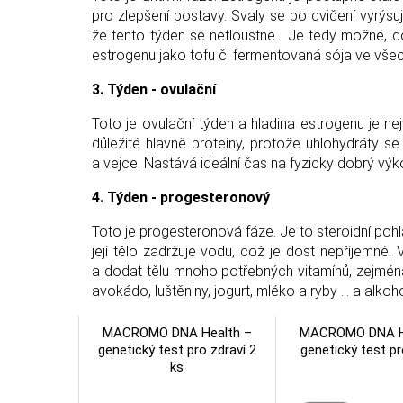
pro zlepšení postavy. Svaly se po cvičení vyrýsují
že tento týden se netloustne. Je tedy možné, dop
estrogenu jako tofu či fermentovaná sója ve vš
3. Týden - ovulační
Toto je ovulační týden a hladina estrogenu je nejv
důležité hlavně proteiny, protože uhlohydráty s
a vejce. Nastává ideální čas na fyzicky dobrý výk
4. Týden - progesteronový
Toto je progesteronová fáze. Je to steroidní poh
její tělo zadržuje vodu, což je dost nepříjemné.
a dodat tělu mnoho potřebných vitamínů, zejména
avokádo, luštěniny, jogurt, mléko a ryby ... a alko
MACROMO DNA Health –
MACROMO DNA H
genetický test pro zdraví 2
genetický test pr
ks