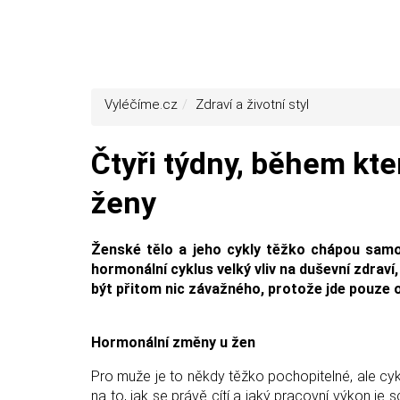
Vyléčíme.cz
Zdraví a životní styl
Čtyři týdny, během kt
ženy
Ženské tělo a jeho cykly těžko chápou samot
hormonální cyklus velký vliv na duševní zdra
být přitom nic závažného, protože jde pouze o
Hormonální změny u žen
Pro muže je to někdy těžko pochopitelné, ale cy
na to, jak se právě cítí a jaký pracovní výkon je