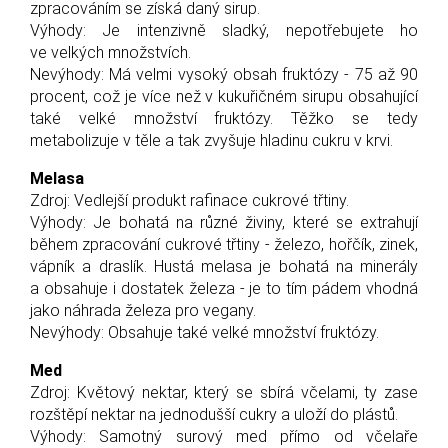
zpracováním se získá daný sirup.
Výhody: Je intenzivně sladký, nepotřebujete ho
ve velkých množstvích.
Nevýhody: Má velmi vysoký obsah fruktózy - 75 až 90
procent, což je více než v kukuřičném sirupu obsahující
také velké množství fruktózy. Těžko se tedy
metabolizuje v těle a tak zvyšuje hladinu cukru v krvi.
Melasa
Zdroj: Vedlejší produkt rafinace cukrové třtiny.
Výhody: Je bohatá na různé živiny, které se extrahují
během zpracování cukrové třtiny - železo, hořčík, zinek,
vápník a draslík. Hustá melasa je bohatá na minerály
a obsahuje i dostatek železa - je to tím pádem vhodná
jako náhrada železa pro vegany.
Nevýhody: Obsahuje také velké množství fruktózy.
Med
Zdroj: Květový nektar, který se sbírá včelami, ty zase
rozštěpí nektar na jednodušší cukry a uloží do plástů.
Výhody: Samotný surový med přímo od včelaře