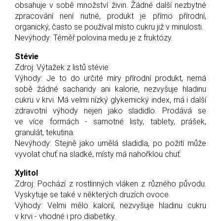
obsahuje v sobě množství živin. Žádné další nezbytné
zpracování není nutné, produkt je přímo přírodní,
organický, často se používal místo cukru již v minulosti.
Nevýhody: Téměř polovina medu je z fruktózy.
Stévie
Zdroj: Výtažek z listů stévie
Výhody: Je to do určité míry přírodní produkt, nemá
sobě žádné sacharidy ani kalorie, nezvyšuje hladinu
cukru v krvi. Má velmi nízký glykemický index, má i další
zdravotní výhody nejen jako sladidlo. Prodává se
ve více formách - samotné listy, tablety, prášek,
granulát, tekutina.
Nevýhody: Stejně jako umělá sladidla, po požití může
vyvolat chuť na sladké, místy má nahořklou chuť.
Xylitol
Zdroj: Pochází z rostlinných vláken z různého původu.
Vyskytuje se také v některých druzích ovoce.
Výhody: Velmi mělo kalorií, nezvyšuje hladinu cukru
v krvi - vhodné i pro diabetiky.