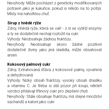
Nevýhody: Může pocházet z geneticky modifikovaných
potravin jako je kukuřice, pokud si někdo na to potrpí.
Místy má nahořklou chuť.
Sirup z hnědé rýže
Zdroj: Hnědá rýže, která se vaří - z ní se vytěží enzymy
a ty se dodatečně nechají rozložit na cukr.
Výhody: Neobsahuje žádnou fruktózu.
Nevýhody: Neobsahuje skoro žádné pozitivní
dodatečně živiny jako jiná sladidla, může obsahovat
arsen.
Kokosový palmový cukr
Zdroj: Extrahovaná šťáva z kokosové palmy, vyvařená
a dehydrovaná.
Výhody: Nízký obsah fruktózy, vysoký obsah draslíku
a vitaminu C. Je třeba si dát pozor při koupi, někteří
výrobci přidávají třtinový cukr pro zlepšení chuti.
Nevýhody: Stále obsahuje fruktózu, má stejné množství
sacharidů a kalorií jako cukr.