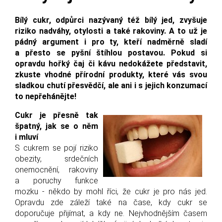
Bílý cukr, odpůrci nazývaný též bílý jed, zvyšuje
riziko nadváhy, otylosti a také rakoviny. A to už je
pádný argument i pro ty, kteří nadměrně sladí
a přesto se pyšní štíhlou postavou. Pokud si
opravdu hořký čaj či kávu nedokážete představit,
zkuste vhodné přírodní produkty, které vás svou
sladkou chutí přesvědčí, ale ani i s jejich konzumací
to nepřehánějte!
Cukr je přesně tak
špatný, jak se o něm
i mluví
S cukrem se pojí riziko
obezity, srdečních
onemocnění, rakoviny
a poruchy funkce
mozku - někdo by mohl říci, že cukr je pro nás jed.
Opravdu zde záleží také na čase, kdy cukr se
doporučuje přijímat, a kdy ne. Nejvhodnějším časem