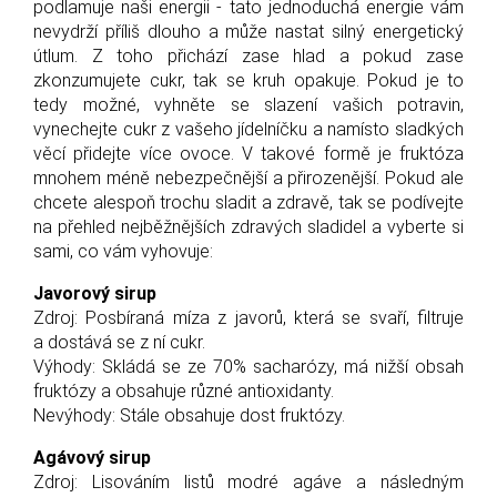
podlamuje naši energii - tato jednoduchá energie vám
nevydrží příliš dlouho a může nastat silný energetický
útlum. Z toho přichází zase hlad a pokud zase
zkonzumujete cukr, tak se kruh opakuje.
Pokud je to
tedy možné, vyhněte se slazení vašich potravin,
vynechejte cukr z vašeho jídelníčku a namísto sladkých
věcí přidejte více ovoce. V takové formě je fruktóza
mnohem méně nebezpečnější a přirozenější. Pokud ale
chcete alespoň trochu sladit a zdravě, tak se podívejte
na přehled nejběžnějších zdravých sladidel a vyberte si
sami, co vám vyhovuje:
Javorový sirup
Zdroj: Posbíraná míza z javorů, která se svaří, filtruje
a dostává se z ní cukr.
Výhody: Skládá se ze 70% sacharózy, má nižší obsah
fruktózy a obsahuje různé antioxidanty.
Nevýhody: Stále obsahuje dost fruktózy.
Agávový sirup
Zdroj: Lisováním listů modré agáve a následným