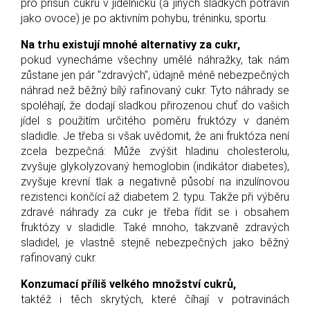
pro přísun cukru v jídelníčku (a jiných sladkých potravin
jako ovoce) je po aktivním pohybu, tréninku, sportu.
Na trhu existují mnohé alternativy za cukr,
pokud vynecháme všechny umělé náhražky, tak nám
zůstane jen pár "zdravých", údajně méně nebezpečných
náhrad než běžný bílý rafinovaný cukr. Tyto náhrady se
spoléhají, že dodají sladkou přirozenou chuť do vašich
jídel s použitím určitého poměru fruktózy v daném
sladidle.
Je třeba si však uvědomit, že ani fruktóza není
zcela bezpečná: Může zvýšit hladinu cholesterolu,
zvyšuje glykolyzovaný hemoglobin (indikátor diabetes),
zvyšuje krevní tlak a negativně působí na inzulínovou
rezistenci končící až diabetem 2. typu.
Takže při výběru
zdravé náhrady za cukr je třeba řídit se i obsahem
fruktózy v sladidle. Také mnoho, takzvaně zdravých
sladidel, je vlastně stejně nebezpečných jako běžný
rafinovaný cukr.
Konzumací příliš velkého množství cukrů,
taktéž i těch skrytých, které číhají v potravinách