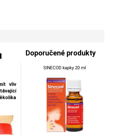
Doporučené produkty
u
SINECOD kapky 20 ml
ít vliv
távající
ěkolika