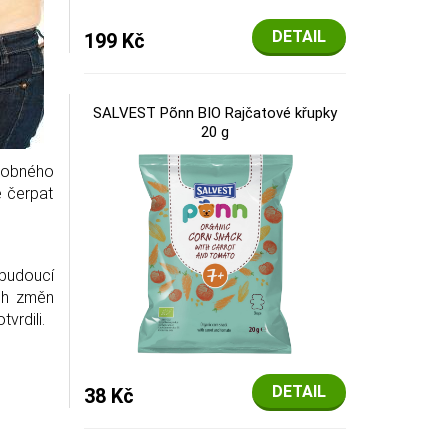
DETAIL
199 Kč
SALVEST Põnn BIO Rajčatové křupky
20 g
odobného
e čerpat
 budoucí
ých změn
vrdili.
DETAIL
38 Kč