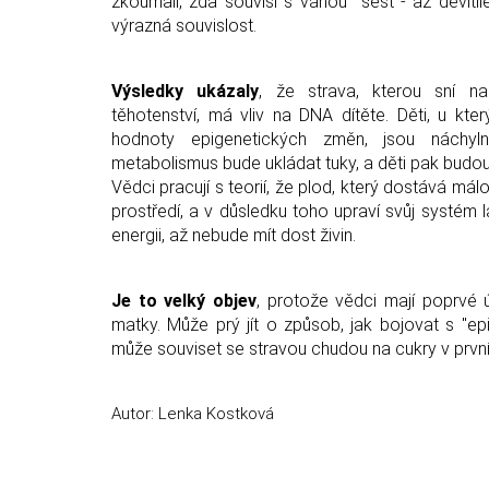
zkoumali, zda souvisí s váhou šest - až devítile
výrazná souvislost.
Výsledky ukázaly
, že strava, kterou sní n
těhotenství, má vliv na DNA dítěte. Děti, u kte
hodnoty epigenetických změn, jsou náchyln
metabolismus bude ukládat tuky, a děti pak budou 
Vědci pracují s teorií, že plod, který dostává m
prostředí, a v důsledku toho upraví svůj systém
energii, až nebude mít dost živin.
Je to velký objev
, protože vědci mají poprvé 
matky. Může prý jít o způsob, jak bojovat s "ep
může souviset se stravou chudou na cukry v prvním
Autor: Lenka Kostková