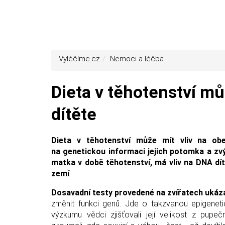
Vyléčíme.cz
Nemoci a léčba
Dieta v těhotenství mů
dítěte
Dieta v těhotenství může mít vliv na obe
na genetickou informaci jejich potomka a zvýš
matka v době těhotenství, má vliv na DNA dít
zemí
.
Dosavadní testy provedené na zvířatech ukáz
změnit funkci genů. Jde o takzvanou epigeneti
výzkumu vědci zjišťovali její velikost z pupe