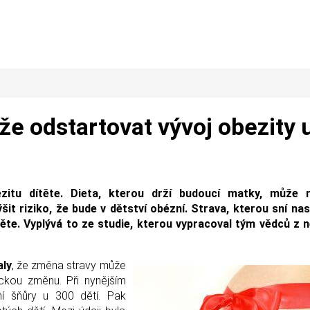
že odstartovat vývoj obezity 
zitu dítěte. Dieta, kterou drží budoucí matky, může m
it riziko, že bude v dětství obézní. Strava, kterou sní nas
ěte. Vyplývá to ze studie, kterou vypracoval tým vědců z n
aly
, že změna stravy může
ckou změnu. Při nynějším
ční šňůry u 300 dětí. Pak