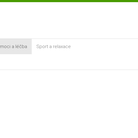
moci a léčba
Sport a relaxace