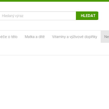
HLEDAT
éče o tělo
Matka a dítě
Vitamíny a výživové doplňky
Ne