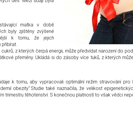
tých dětí. Mezi údaji byla
astávající matka v době
rých byly zjištěny zvýšené
ější k tomu, že jejich
přibírat.
álo cukrů, z kterých čerpá energii, může předvídat narození do p
 látkové přeměny. Ukládá si do zásoby více tuků, z kterých můž
údaje k tomu, aby vypracovali optimální režim stravování pro
idemií obezity".Studie také naznačila, že velikost epigenetick
 trimestru těhotenství. S konečnou platností to však vědci nepot