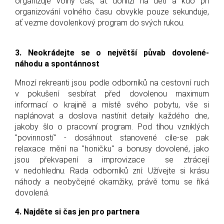
organizuje volný čas, ať dohlíží na děti a kdo při
organizování volného času obvykle pouze sekunduje,
ať vezme dovolenkový program do svých rukou.
3. Neokrádejte se o největší půvab dovolené-
náhodu a spontánnost
Mnozí rekreanti jsou podle odborníků na cestovní ruch
v pokušení sesbírat před dovolenou maximum
informací o krajině a místě svého pobytu, vše si
naplánovat a doslova nastínit detaily každého dne,
jakoby šlo o pracovní program. Pod tíhou vzniklých
"povinností" - dosáhnout stanovené cíle-se pak
relaxace mění na "honičku" a bonusy dovolené, jako
jsou překvapení a improvizace se ztrácejí
v nedohlednu. Rada odborníků zní: Užívejte si krásu
náhody a neobyčejné okamžiky, právě tomu se říká
dovolená.
4. Najděte si čas jen pro partnera