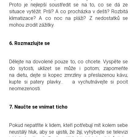
Proto je nejlepší soustředit se na to, co se dá ze
situace vytěžit. Prší? A co procházka v dešti? Rozbitá
klimatizace? A co noc na pláži? Z nedostatků se
mohou zrodit zážitky.
6. Rozmazlujte se
Dělejte na dovolené pouze to, co chcete. Vyspěte se
do sytosti, uklízet se může i potom; zapomeňte
na dietu, dejte si kopec zmrzliny a přeslazenou kávu;
kupte si patery plavky... a vychutnávejte si pocit
neomezenosti.
7. Naučte se vnímat ticho
Pokud nepatříte k lidem, kteří potřebují mít kolem sebe
neustálý hluk, aby se ujistili, že žijí, vyhýbejte se televizi