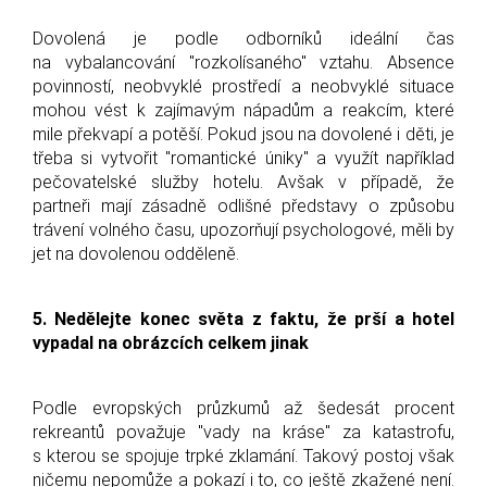
Dovolená je podle odborníků ideální čas
na vybalancování "rozkolísaného" vztahu. Absence
povinností, neobvyklé prostředí a neobvyklé situace
mohou vést k zajímavým nápadům a reakcím, které
mile překvapí a potěší. Pokud jsou na dovolené i děti, je
třeba si vytvořit "romantické úniky" a využít například
pečovatelské služby hotelu. Avšak v případě, že
partneři mají zásadně odlišné představy o způsobu
trávení volného času, upozorňují psychologové, měli by
jet na dovolenou odděleně.
5. Nedělejte konec světa z faktu, že prší a hotel
vypadal na obrázcích celkem jinak
Podle evropských průzkumů až šedesát procent
rekreantů považuje "vady na kráse" za katastrofu,
s kterou se spojuje trpké zklamání. Takový postoj však
ničemu nepomůže a pokazí i to, co ještě zkažené není.