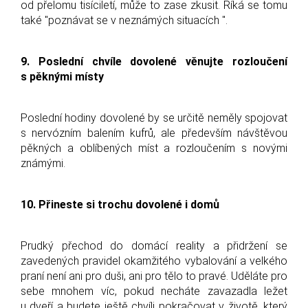
od přelomu tisíciletí, může to zase zkusit. Říká se tomu
také "poznávat se v neznámých situacích ".
9. Poslední chvíle dovolené věnujte rozloučení
s pěknými místy
Poslední hodiny dovolené by se určitě neměly spojovat
s nervózním balením kufrů, ale především návštěvou
pěkných a oblíbených míst a rozloučením s novými
známými.
10. Přineste si trochu dovolené i domů
Prudký přechod do domácí reality a přidržení se
zavedených pravidel okamžitého vybalování a velkého
praní není ani pro duši, ani pro tělo to pravé. Uděláte pro
sebe mnohem víc, pokud necháte zavazadla ležet
u dveří a budete ještě chvíli pokračovat v životě, který