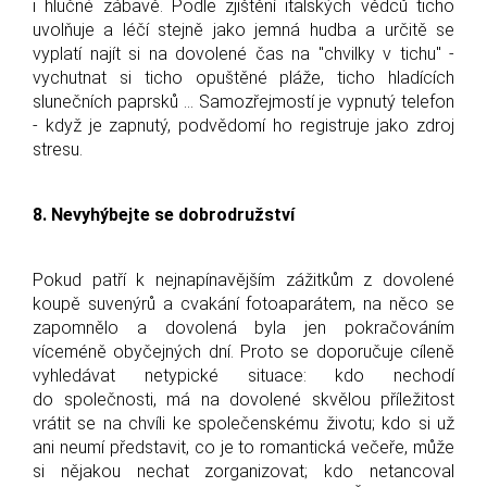
i hlučné zábavě. Podle zjištění italských vědců ticho
uvolňuje a léčí stejně jako jemná hudba a určitě se
vyplatí najít si na dovolené čas na "chvilky v tichu" -
vychutnat si ticho opuštěné pláže, ticho hladících
slunečních paprsků … Samozřejmostí je vypnutý telefon
- když je zapnutý, podvědomí ho registruje jako zdroj
stresu.
8. Nevyhýbejte se dobrodružství
Pokud patří k nejnapínavějším zážitkům z dovolené
koupě suvenýrů a cvakání fotoaparátem, na něco se
zapomnělo a dovolená byla jen pokračováním
víceméně obyčejných dní. Proto se doporučuje cíleně
vyhledávat netypické situace: kdo nechodí
do společnosti, má na dovolené skvělou příležitost
vrátit se na chvíli ke společenskému životu; kdo si už
ani neumí představit, co je to romantická večeře, může
si nějakou nechat zorganizovat; kdo netancoval