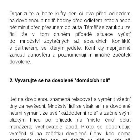
Organizujte a balte kufry den či dva před odjezdem
na dovolenou a ne tři hodiny před odletem letadla nebo
pět minut před přesunem do auta. Téměř se zárukou lze
říci, že v tom druhém případě situace vyústí
do množství zbytečných až absurdních konfliktů
s partnerem, se kterým jedete. Konflikty nepříjemně
zahustí atmosféru a poznamenají minimálně začátek
dovolené.
2. Vyvarujte se na dovolené "domácích rolí"
Jet na dovolenou znamená relaxovat a vyměnit všední
dny za nevšední. Množství lidí se však ani na dovolené
neumí vymanit ze své "každodenní role" a začne svým
blízkým hned po příjezdu na "místo činu" dělat
manažera, vychovatele apod. Proto se doporučuje
vyměnit si na začátku dovolené úlohy: kdo doma