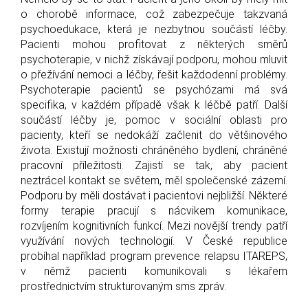
o chorobě informace, což zabezpečuje takzvaná
psychoedukace, která je nezbytnou součástí léčby.
Pacienti mohou profitovat z některých směrů
psychoterapie, v nichž získávají podporu, mohou mluvit
o přežívání nemoci a léčby, řešit každodenní problémy.
Psychoterapie pacientů se psychózami má svá
specifika, v každém případě však k léčbě patří. Další
součástí léčby je, pomoc v sociální oblasti pro
pacienty, kteří se nedokáží začlenit do většinového
života. Existují možnosti chráněného bydlení, chráněné
pracovní příležitosti. Zajistí se tak, aby pacient
neztrácel kontakt se světem, měl společenské zázemí.
Podporu by měli dostávat i pacientovi nejbližší. Některé
formy terapie pracují s nácvikem komunikace,
rozvíjením kognitivních funkcí. Mezi novější trendy patří
využívání nových technologií. V České republice
probíhal například program prevence relapsu ITAREPS,
v němž pacienti komunikovali s lékařem
prostřednictvím strukturovaným sms zpráv.