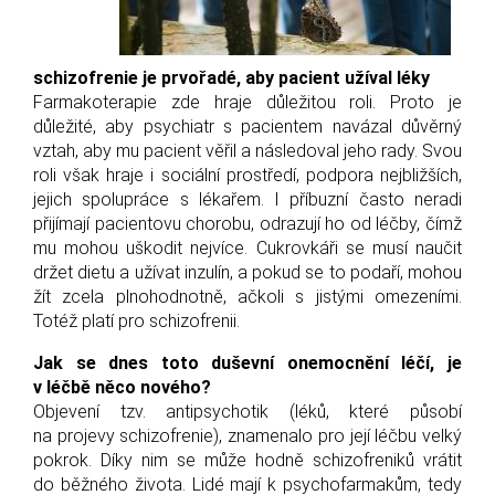
schizofrenie je prvořadé, aby pacient užíval léky
Farmakoterapie zde hraje důležitou roli. Proto je
důležité, aby psychiatr s pacientem navázal důvěrný
vztah, aby mu pacient věřil a následoval jeho rady. Svou
roli však hraje i sociální prostředí, podpora nejbližších,
jejich spolupráce s lékařem. I příbuzní často neradi
přijímají pacientovu chorobu, odrazují ho od léčby, čímž
mu mohou uškodit nejvíce. Cukrovkáři se musí naučit
držet dietu a užívat inzulín, a pokud se to podaří, mohou
žít zcela plnohodnotně, ačkoli s jistými omezeními.
Totéž platí pro schizofrenii.
Jak se dnes toto duševní onemocnění léčí, je
v léčbě něco nového?
Objevení tzv. antipsychotik (léků, které působí
na projevy schizofrenie), znamenalo pro její léčbu velký
pokrok. Díky nim se může hodně schizofreniků vrátit
do běžného života. Lidé mají k psychofarmakům, tedy