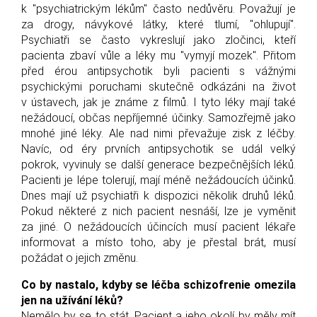
k "psychiatrickým lékům" často nedůvěru. Považují je
za drogy, návykové látky, které tlumí, "ohlupují".
Psychiatři se často vykreslují jako zločinci, kteří
pacienta zbaví vůle a léky mu "vymyjí mozek". Přitom
před érou antipsychotik byli pacienti s vážnými
psychickými poruchami skutečně odkázáni na život
v ústavech, jak je známe z filmů. I tyto léky mají také
nežádoucí, občas nepříjemné účinky. Samozřejmě jako
mnohé jiné léky. Ale nad nimi převažuje zisk z léčby.
Navíc, od éry prvních antipsychotik se udál velký
pokrok, vyvinuly se další generace bezpečnějších léků.
Pacienti je lépe tolerují, mají méně nežádoucích účinků.
Dnes mají už psychiatři k dispozici několik druhů léků.
Pokud některé z nich pacient nesnáší, lze je vyměnit
za jiné. O nežádoucích účincích musí pacient lékaře
informovat a místo toho, aby je přestal brát, musí
požádat o jejich změnu.
Co by nastalo, kdyby se léčba schizofrenie omezila
jen na užívání léků?
Nemělo by se to stát. Pacient a jeho okolí by měly mít