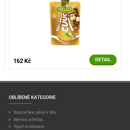
DETAIL
162 Kč
OBLÍBENÉ KATEGORIE
Kosmetika, péče o tělo
Nemoci a léčba
Sport a relaxace