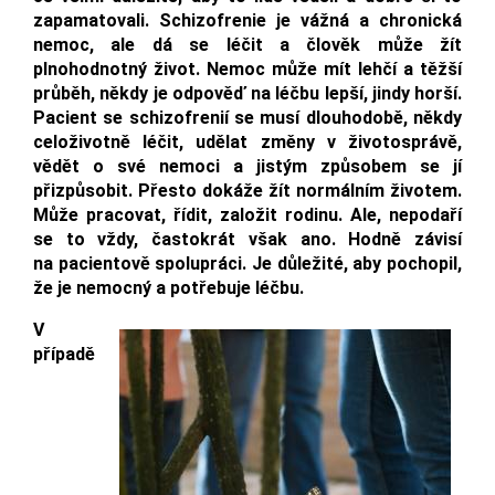
zapamatovali. Schizofrenie je vážná a chronická
nemoc, ale dá se léčit a člověk může žít
plnohodnotný život. Nemoc může mít lehčí a těžší
průběh, někdy je odpověď na léčbu lepší, jindy horší.
Pacient se schizofrenií se musí dlouhodobě, někdy
celoživotně léčit, udělat změny v životosprávě,
vědět o své nemoci a jistým způsobem se jí
přizpůsobit. Přesto dokáže žít normálním životem.
Může pracovat, řídit, založit rodinu. Ale, nepodaří
se to vždy, častokrát však ano. Hodně závisí
na pacientově spolupráci. Je důležité, aby pochopil,
že je nemocný a potřebuje léčbu.
V
případě