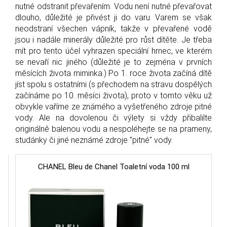
nutné odstranit převařením. Vodu není nutné převařovat
dlouho, důležité je přivést ji do varu. Varem se však
neodstraní všechen vápník, takže v převařené vodě
jsou i nadále minerály důležité pro růst dítěte. Je třeba
mít pro tento účel vyhrazen speciální hrnec, ve kterém
se nevaří nic jiného (důležité je to zejména v prvních
měsících života miminka.) Po 1. roce života začíná dítě
jíst spolu s ostatními (s přechodem na stravu dospělých
začínáme po 10. měsíci života), proto v tomto věku už
obvykle vaříme ze známého a vyšetřeného zdroje pitné
vody. Ale na dovolenou či výlety si vždy přibalilte
originálně balenou vodu a nespoléhejte se na prameny,
studánky či jiné neznámé zdroje "pitné" vody.
CHANEL Bleu de Chanel Toaletní voda 100 ml