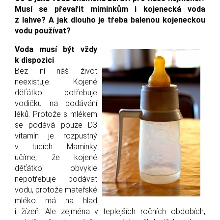
Musí se převařit miminkům i kojenecká voda
z lahve? A jak dlouho je třeba balenou kojeneckou
vodu používat?
Voda musí být vždy
k dispozici
Bez ní náš život
neexistuje. Kojené
děťátko potřebuje
vodičku na podávání
léků. Protože s mlékem
se podává pouze D3
vitamín je rozpustný
v tucích. Maminky
učíme, že kojené
děťátko obvykle
nepotřebuje podávat
vodu, protože mateřské
mléko má na hlad
i žízeň. Ale zejména v teplejších ročních obdobích,