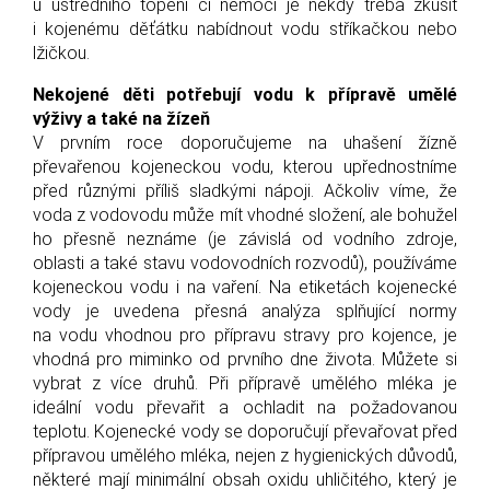
u ústředního topení či nemoci je někdy třeba zkusit
i kojenému děťátku nabídnout vodu stříkačkou nebo
lžičkou.
Nekojené děti potřebují vodu k přípravě umělé
výživy a také na žízeň
V prvním roce doporučujeme na uhašení žízně
převařenou kojeneckou vodu, kterou upřednostníme
před různými příliš sladkými nápoji. Ačkoliv víme, že
voda z vodovodu může mít vhodné složení, ale bohužel
ho přesně neznáme (je závislá od vodního zdroje,
oblasti a také stavu vodovodních rozvodů), používáme
kojeneckou vodu i na vaření. Na etiketách kojenecké
vody je uvedena přesná analýza splňující normy
na vodu vhodnou pro přípravu stravy pro kojence, je
vhodná pro miminko od prvního dne života. Můžete si
vybrat z více druhů. Při přípravě umělého mléka je
ideální vodu převařit a ochladit na požadovanou
teplotu. Kojenecké vody se doporučují převařovat před
přípravou umělého mléka, nejen z hygienických důvodů,
některé mají minimální obsah oxidu uhličitého, který je