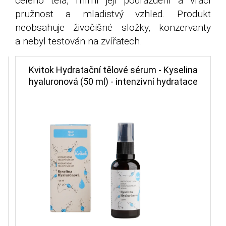
celého těla, mírní její podráždění a vrací
pružnost a mladistvý vzhled. Produkt
neobsahuje živočišné složky, konzervanty
a nebyl testován na zvířatech.
Kvitok Hydratační tělové sérum - Kyselina
hyaluronová (50 ml) - intenzivní hydratace