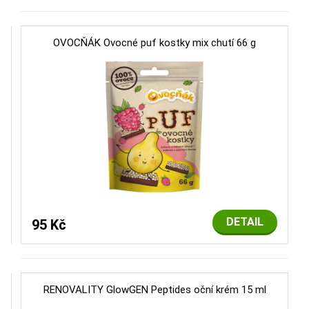
OVOCŇÁK Ovocné puf kostky mix chutí 66 g
DETAIL
95 Kč
RENOVALITY GlowGEN Peptides oční krém 15 ml