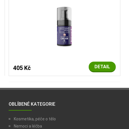
DETAIL
405 Kč
OBLÍBENÉ KATEGORIE
Kosmetika, péče o tělo
Nemoci a léčba