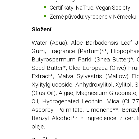
Certifikáty: NaTrue, Vegan Society
Země původu: vyrobeno v Německu
Složení
Water (Aqua), Aloe Barbadensis Leaf Ju
Gum, Fragrance (Parfum)**, Hippophae 
Butyrospermum Parkii (Shea Butter)*, 
Seed Butter*, Olea Europaea (Olive) Fruit
Extract*, Malva Sylvestris (Mallow) Fl
Xylitylglucoside, Anhydroxylitol, Xylitol
(Olus Oil), Algae, Magnesium Gluconate
Oil, Hydrogenated Lecithin, Mica (CI 7
Ascorbyl Palmitate, Limonene**, Benzyl Sa
Benzyl Alcohol** * ingredience z cert
oleje.