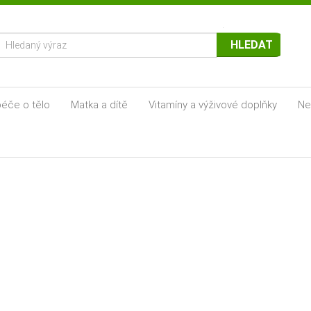
HLEDAT
éče o tělo
Matka a dítě
Vitamíny a výživové doplňky
Ne