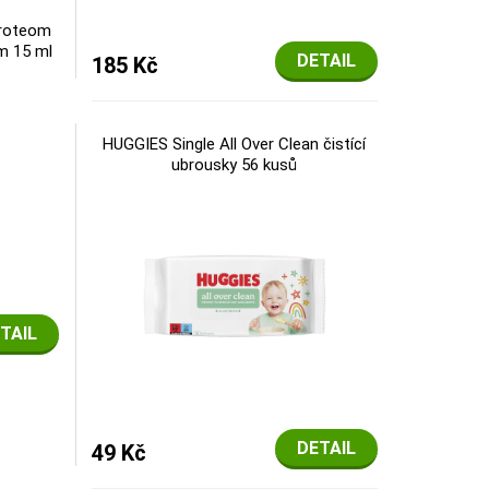
roteom
um 15 ml
DETAIL
185 Kč
HUGGIES Single All Over Clean čistící
ubrousky 56 kusů
TAIL
DETAIL
49 Kč