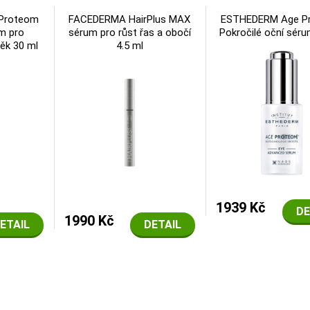
Proteom
FACEDERMA HairPlus MAX
ESTHEDERM Age P
m pro
sérum pro růst řas a obočí
Pokročilé oční sér
ěk 30 ml
4.5 ml
1939 Kč
DE
1990 Kč
ETAIL
DETAIL