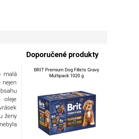
Doporučené produkty
BRIT Premium Dog Fillets Gravy
o malá
Multipack 1020 g
 nejen
 obsahu
oleje
 vrásek
u ženy
 nebyla