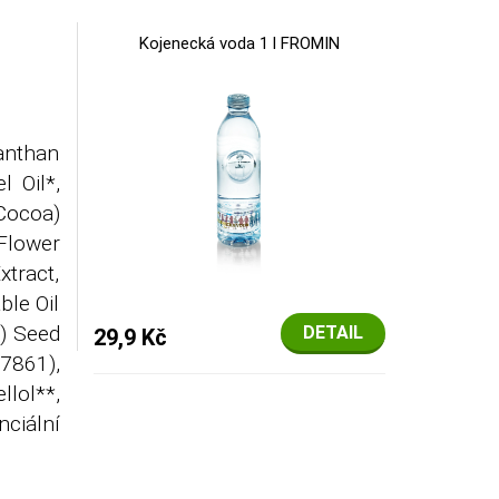
Kojenecká voda 1 l FROMIN
anthan
 Oil*,
Cocoa)
 Flower
tract,
ble Oil
) Seed
DETAIL
29,9 Kč
7861),
llol**,
ciální