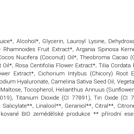
ice*, Alcohol*, Glycerin, Lauroyl Lysine, Dehydrox
Rhamnoides Fruit Extract*, Argania Spinosa Kernel
Cocos Nucifera (Coconut) Oil*, Theobroma Cacao (
 Oil*, Rosa Centifolia Flower Extract*, Tilia Cordata
ower Extract*, Cichorium Intybus (Chicory) Root Ex
, Sodium Hyaluronate, Camelina Sativa Seed Oil, Vegeta
, Maltose, Tocopherol, Helianthus Annuus (Sunflower
7019), Titanium Dioxide (CI 77891), Tin Oxide (CI 7
licylate**, Linalool**, Geraniol**, Citral**, Citrone
ifikované BIO zemědělské produkce ** přírodní esen