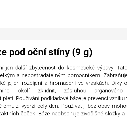
 pod oční stíny (9 g)
ní jen další zbytečnost do kosmetické výbavy. Tat
t velkým a nepostradatelným pomocníkem. Zabraňuje
aké jejich rozpíjení a hromadění ve vráskách. Díky
ho okolí zklidnit, zásluhou arganového 
pleti. Používání podkladové báze je prevenci vzniku
é emulzi vydrží celý den. Používat ji bez obav moho
ntaktních čoček. Báze neobsahuje živočišné složky a