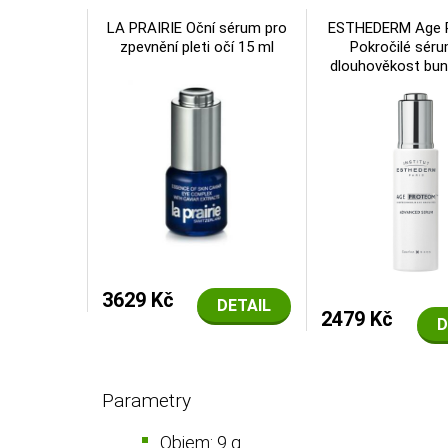
LA PRAIRIE Oční sérum pro
ESTHEDERM Age 
zpevnění pleti očí 15 ml
Pokročilé séru
dlouhověkost bun
3629 Kč
DETAIL
2479 Kč
D
Parametry
Objem: 9 g