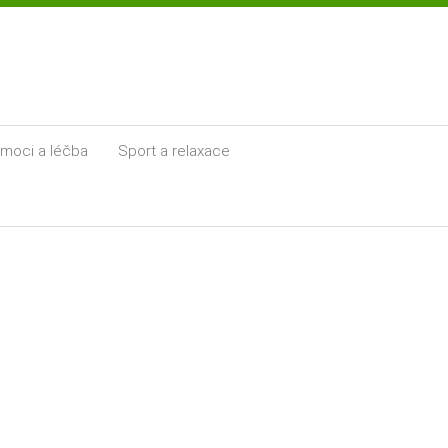
moci a léčba
Sport a relaxace