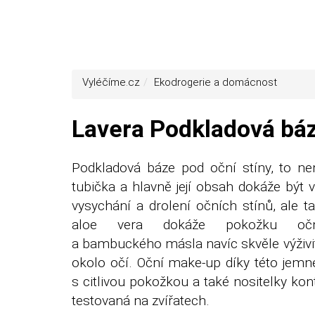
Vyléčíme.cz
Ekodrogerie a domácnost
Lavera Podkladová báze
Podkladová báze pod oční stíny, to ne
tubička a hlavně její obsah dokáže bý
vysychání a drolení očních stínů, ale t
aloe vera dokáže pokožku oční
a bambuckého másla navíc skvěle výživit 
okolo očí. Oční make-up díky této jemn
s citlivou pokožkou a také nositelky ko
testovaná na zvířatech.