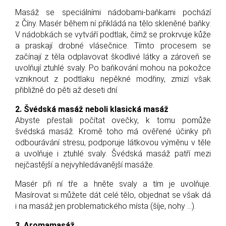
Masáž se speciálními nádobami-baňkami pochází
z Číny. Masér během ní přikládá na tělo skleněné baňky.
V nádobkách se vytváří podtlak, čímž se prokrvuje kůže
a praskají drobné vlásečnice. Tímto procesem se
začínají z těla odplavovat škodlivé látky a zároveň se
uvolňují ztuhlé svaly. Po baňkování mohou na pokožce
vzniknout z podtlaku nepěkné modřiny, zmizí však
přibližně do pěti až deseti dní.
2. Švédská masáž neboli klasická masáž
Abyste přestali počítat ovečky, k tomu pomůže
švédská masáž. Kromě toho má ověřené účinky při
odbourávání stresu, podporuje látkovou výměnu v těle
a uvolňuje i ztuhlé svaly. Švédská masáž patří mezi
nejčastější a nejvyhledávanější masáže.
Masér při ní tře a hněte svaly a tím je uvolňuje.
Masírovat si můžete dát celé tělo, objednat se však dá
i na masáž jen problematického místa (šíje, nohy ...).
3. Aromamasáž