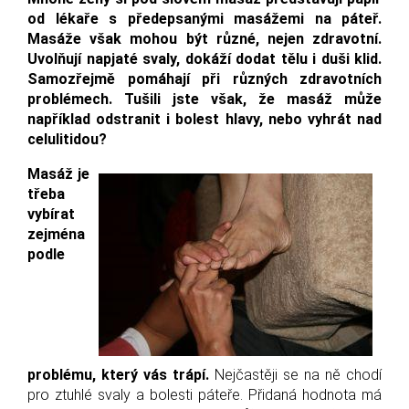
od lékaře s předepsanými masážemi na páteř.
Masáže však mohou být různé, nejen zdravotní.
Uvolňují napjaté svaly, dokáží dodat tělu i duši klid.
Samozřejmě pomáhají při různých zdravotních
problémech. Tušili jste však, že masáž může
například odstranit i bolest hlavy, nebo vyhrát nad
celulitidou?
Masáž je
třeba
vybírat
zejména
podle
problému, který vás trápí.
Nejčastěji se na ně chodí
pro ztuhlé svaly a bolesti páteře. Přidaná hodnota má