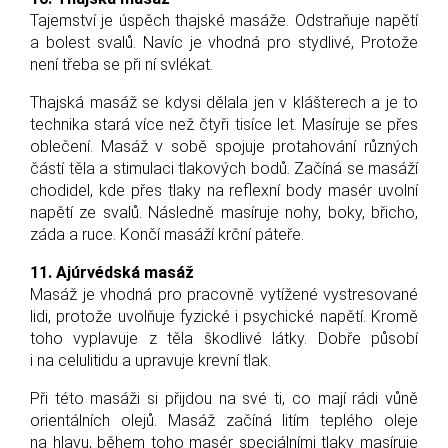
Tajemství je úspěch thajské masáže. Odstraňuje napětí
a bolest svalů. Navíc je vhodná pro stydlivé, Protože
není třeba se při ní svlékat.
Thajská masáž se kdysi dělala jen v klášterech a je to
technika stará více než čtyři tisíce let. Masíruje se přes
oblečení. Masáž v sobě spojuje protahování různých
částí těla a stimulaci tlakových bodů. Začíná se masáží
chodidel, kde přes tlaky na reflexní body masér uvolní
napětí ze svalů. Následně masíruje nohy, boky, břicho,
záda a ruce. Končí masáží krční páteře.
11. Ajúrvédská masáž
Masáž je vhodná pro pracovně vytížené vystresované
lidi, protože uvolňuje fyzické i psychické napětí. Kromě
toho vyplavuje z těla škodlivé látky. Dobře působí
i na celulitidu a upravuje krevní tlak.
Při této masáži si přijdou na své ti, co mají rádi vůně
orientálních olejů. Masáž začíná litím teplého oleje
na hlavu, během toho masér speciálními tlaky masíruje