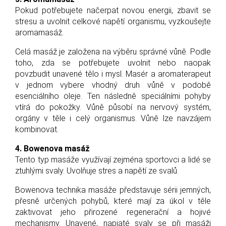
Pokud potřebujete načerpat novou energii, zbavit se
stresu a uvolnit celkové napětí organismu, vyzkoušejte
aromamasáž.
Celá masáž je založena na výběru správné vůně. Podle
toho, zda se potřebujete uvolnit nebo naopak
povzbudit unavené tělo i mysl. Masér a aromaterapeut
v jednom vybere vhodný druh vůně v podobě
esenciálního oleje. Ten následně speciálními pohyby
vtírá do pokožky. Vůně působí na nervový systém,
orgány v těle i celý organismus. Vůně lze navzájem
kombinovat.
4. Bowenova masáž
Tento typ masáže využívají zejména sportovci a lidé se
ztuhlými svaly. Uvolňuje stres a napětí ze svalů.
Bowenova technika masáže představuje sérii jemných,
přesně určených pohybů, které mají za úkol v těle
zaktivovat jeho přirozené regenerační a hojivé
mechanismy. Unavené, napjaté svaly se při masáži