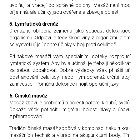
uvolňují a vracejí do správné polohy. Masáž není moc
příjemná, ale účinky jsou ověřené a zbavuje bolesti.
5. Lymfatická drenáž
Drenáž je oblíbená zejména jako součást detoxikace
organismu. Odplavuje tedy škodliviny z organizmu a tím
se vysvětlují její dobré účinky v boji proti celulitidě.
Při takové masáži vám speciálními doteky rozproudí
lymfatický systém. Aby byla účinná, je třeba ji několikrát
za sebou zopakovat. Dobré výsledky však přináší při
odstraňování celulitidy, neboli lymfodrenáž určitě stojí
za investici. Pomáhá dokonce i hojit operační jizvy.
6. Čínská masáž
Masáž zbavuje problémů a bolestí páteře, kloubů, svalů.
Dokáže však potlačit i migrénu, bolesti hlavy a únavu
z přepracování.
Tradiční čínská masáž spočívá v kombinaci tlaku rukou,
masážních technik a vibrací na akupunkturní body. Tím