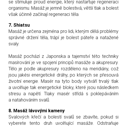
se stimuluje proud energie, který nastartuje regeneraci
organismu. Masáž je jemně bolestivá, větší tlak a bolest
však účinně začínají regeneraci těla.
7. Shiatsu
Masáž je určena zejména pro lidi, kterým dělá problémy
správné držení těla, trápí je bolest páteře a natažené
svaly.
Masáž pochází z Japonska a tajemství této techniky
masírování je ve spojení principů masáže a akupresury.
Tělo je podle akupresury rozděleno na meridiány, což
jsou jakési energetické dráhy, po kterých se přesouvá
životní energie. Masér na tyto body vytváří trvalý tlak
a uvolňuje tak energetické bloky, které jsou následkem
stresu a napětí. Tlaky masér střídá s poklepáváním
a natahováním svalů.
8. Masáž lávovými kameny
Svalových křečí a bolestí svalů se zbavíte, pokud si
vyberete tento druh uvolňující masáže. Odstraňuje