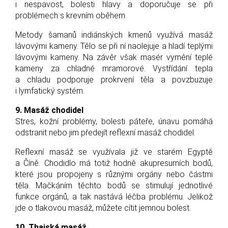
i nespavost, bolesti hlavy a doporučuje se při
problémech s krevním oběhem.
Metody šamanů indiánských kmenů využívá masáž
lávovými kameny. Tělo se při ní naolejuje a hladí teplými
lávovými kameny. Na závěr však masér vymění teplé
kameny za chladné mramorové. Vystřídání tepla
a chladu podporuje prokrvení těla a povzbuzuje
i lymfatický systém.
9. Masáž chodidel
Stres, kožní problémy, bolesti páteře, únavu pomáhá
odstranit nebo jim předejít reflexní masáž chodidel.
Reflexní masáž se využívala již ve starém Egyptě
a Číně. Chodidlo má totiž hodně akupresurních bodů,
které jsou propojeny s různými orgány nebo částmi
těla. Mačkáním těchto bodů se stimulují jednotlivé
funkce orgánů, a tak nastává léčba problému. Jelikož
jde o tlakovou masáž, můžete cítit jemnou bolest.
10. Thajská masáž