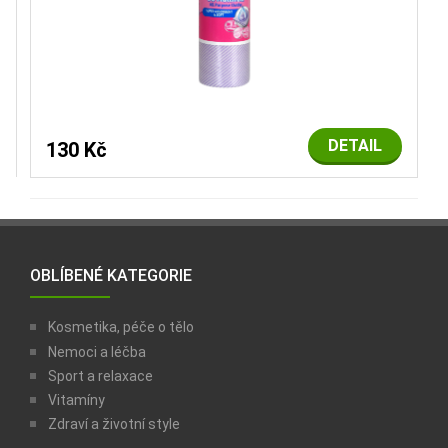
DETAIL
130 Kč
OBLÍBENÉ KATEGORIE
Kosmetika, péče o tělo
Nemoci a léčba
Sport a relaxace
Vitamíny
Zdraví a životní style