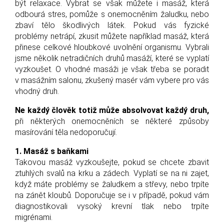
být relaxace. Vybrat se však můžete i masáž, která
odbourá stres, pomůže s onemocněním žaludku, nebo
zbaví tělo škodlivých látek. Pokud vás fyzické
problémy netrápí, zkusit můžete například masáž, která
přinese celkové hloubkové uvolnění organismu. Vybrali
jsme několik netradičních druhů masáží, které se vyplatí
vyzkoušet. O vhodné masáži je však třeba se poradit
v masážním salonu, zkušený masér vám vybere pro vás
vhodný druh.
Ne každý člověk totiž může absolvovat každý druh,
při některých onemocněních se některé způsoby
masírování těla nedoporučují.
1. Masáž s baňkami
Takovou masáž vyzkoušejte, pokud se chcete zbavit
ztuhlých svalů na krku a zádech. Vyplatí se na ni zajet,
když máte problémy se žaludkem a střevy, nebo trpíte
na zánět kloubů. Doporučuje se i v případě, pokud vám
diagnostikovali vysoký krevní tlak nebo trpíte
migrénami.