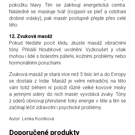
pokožku hlavy. Tím se zaktivují energetická centra.
Následně se masíruje tvář (rozjasní se pleť a odstraní
drobné vrásky), pak masér postupně přejde přes celé
tělo.
12. Zvuková masáž
Pokud hledáte pocit klidu, zkuste masáž vibračními
tóny. Přináší hloubkové uvolnění. Vyzkoušet ji však
mohou i lidé s bolestmi páteře, kožními problémy nebo
hormonálními poruchami.
Zvuková masáž je stará více než 5 tisíc let a do Evropy
se dostala z Indie. Masáž je velmi netradiční, na tělo
vám totiž během ní položí různě velké kovové misky
a jemnými údery do nich masér vyvolává zvuky. Tóny
z úderů obnovují přerušené toky energie v těle a tím se
začínají léčit zdravotní i psychické problémy.
Autor: Lenka Kostková
Doporučené produkty