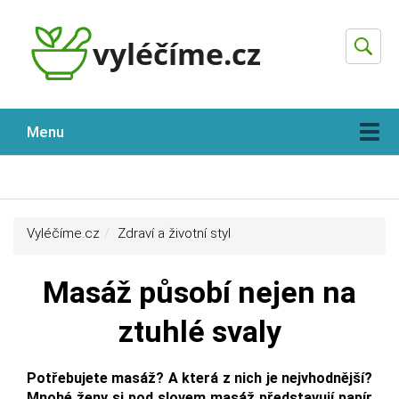
Hleda
Menu
Vyléčíme.cz
Zdraví a životní styl
Masáž působí nejen na
ztuhlé svaly
Potřebujete masáž? A která z nich je nejvhodnější?
Mnohé ženy si pod slovem masáž představují papír