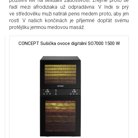
pozitivní vliv na sexuální žádostivost. Zřejmě proto se
řadí mezi afrodiziaka už odpradávna. V Indii si prý
ve středověku muži natírali penis medem proto, aby jim
rostl. V našich končinách je příjemné dopřát svému
protějšku jemnou medovou masáž.
CONCEPT Sušička ovoce digitální SO7000 1500 W