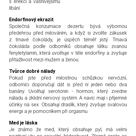
s erekcí a vášnivějšímu
líbání.
Endorfinový ekrazit
Společná konzumace dezertu bývá výbornou
předehrou před milováním, a když si zvolíte zákusek
z tmavé čokolády, je úspěch téměř jistý. Tmavá
čokoláda podle odborníků obsahuje látku zvanou
fenyletylamin, která uvolňuje v těle endorfiny a zvyšuje
přitažlivost mezi mužem a ženou.
Tvůrce dobré nálady
Pokud jste před milostnou schůzkou nervózní,
odborníci doporučují dát si před ní jeden nebo dva
banány. Uvolňují serotonin - hormon, který zvedne
náladu a zklidní nervový systém. A navíc mají i příjemné
účinky na sex. Obsahují draslík, který zvyšuje svalovou
energii a je pomocníkem při orgasmu.
Med je láska
Je známo že med, který obsahuje pyl, má velmi