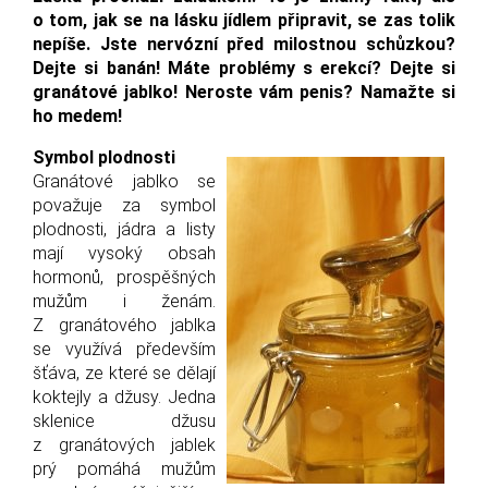
o tom, jak se na lásku jídlem připravit, se zas tolik
nepíše. Jste nervózní před milostnou schůzkou?
Dejte si banán! Máte problémy s erekcí? Dejte si
granátové jablko! Neroste vám penis? Namažte si
ho medem!
Symbol plodnosti
Granátové jablko se
považuje za symbol
plodnosti, jádra a listy
mají vysoký obsah
hormonů, prospěšných
mužům i ženám.
Z granátového jablka
se využívá především
šťáva, ze které se dělají
koktejly a džusy. Jedna
sklenice džusu
z granátových jablek
prý pomáhá mužům