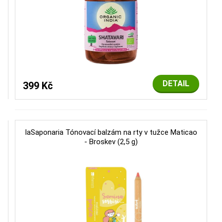
DETAIL
399 Kč
laSaponaria Tónovací balzám na rty v tužce Maticao
- Broskev (2,5 g)