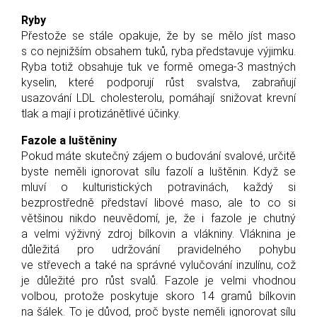
Ryby
Přestože se stále opakuje, že by se mělo jíst maso
s co nejnižším obsahem tuků, ryba představuje výjimku.
Ryba totiž obsahuje tuk ve formě omega-3 mastných
kyselin, které podporují růst svalstva, zabraňují
usazování LDL cholesterolu, pomáhají snižovat krevní
tlak a mají i protizánětlivé účinky.
Fazole a luštěniny
Pokud máte skutečný zájem o budování svalové, určitě
byste neměli ignorovat sílu fazolí a luštěnin. Když se
mluví o kulturistických potravinách, každý si
bezprostředně představí libové maso, ale to co si
většinou nikdo neuvědomí, je, že i fazole je chutný
a velmi výživný zdroj bílkovin a vlákniny. Vláknina je
důležitá pro udržování pravidelného pohybu
ve střevech a také na správné vylučování inzulínu, což
je důležité pro růst svalů. Fazole je velmi vhodnou
volbou, protože poskytuje skoro 14 gramů bílkovin
na šálek. To je důvod, proč byste neměli ignorovat sílu