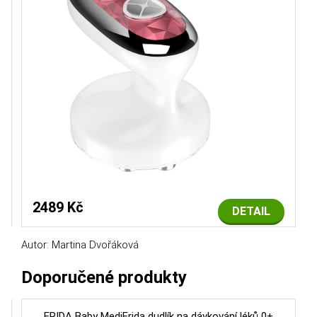
2489 Kč
DETAIL
Autor: Martina Dvořáková
Doporučené produkty
FRIDA Baby MediFrida dudlík na dávkování léků 0+