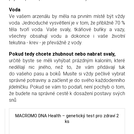
Voda
Ve vašem arzenálu by měla na prvním místě být vždy
voda. Jednoduché vysvětlení je v tom, že přibližně 70 %
těla tvoří voda. Vaše svaly, tkáňové buňky a vazy,
všechny obsahují vodu a dokonce i vaše životní
tekutina - krev - je převážně z vody.
Pokud tedy chcete zhubnout nebo nabrat svaly,
určitě byste se měli vyhýbat prázdným kaloriím, které
nedělají nic jiného, ​​než to, že vám přidávají tuk
do vašeho pasu a boků. Musíte si vždy pečlivě vybrat
správné potraviny a začlenit je do svého každodenního
jídelníčku. Pokud se vám to podaří, není pochyb o tom,
že budete na správné cestě k dosažení postavy svých
snů.
MACROMO DNA Health – genetický test pro zdraví 2
ks