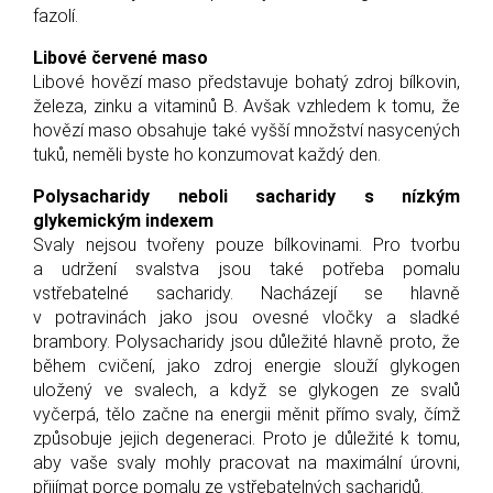
fazolí.
Libové červené maso
Libové hovězí maso představuje bohatý zdroj bílkovin,
železa, zinku a vitaminů B. Avšak vzhledem k tomu, že
hovězí maso obsahuje také vyšší množství nasycených
tuků, neměli byste ho konzumovat každý den.
Polysacharidy neboli sacharidy s nízkým
glykemickým indexem
Svaly nejsou tvořeny pouze bílkovinami. Pro tvorbu
a udržení svalstva jsou také potřeba pomalu
vstřebatelné sacharidy. Nacházejí se hlavně
v potravinách jako jsou ovesné vločky a sladké
brambory. Polysacharidy jsou důležité hlavně proto, že
během cvičení, jako zdroj energie slouží glykogen
uložený ve svalech, a když se glykogen ze svalů
vyčerpá, tělo začne na energii měnit přímo svaly, čímž
způsobuje jejich degeneraci. Proto je důležité k tomu,
aby vaše svaly mohly pracovat na maximální úrovni,
přijímat porce pomalu ze vstřebatelných sacharidů.