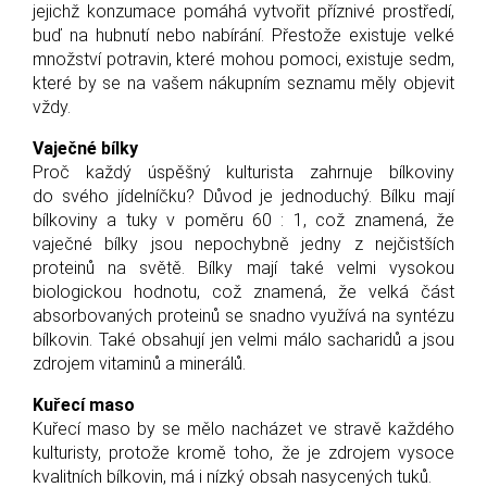
jejichž konzumace pomáhá vytvořit příznivé prostředí,
buď na hubnutí nebo nabírání. Přestože existuje velké
množství potravin, které mohou pomoci, existuje sedm,
které by se na vašem nákupním seznamu měly objevit
vždy.
Vaječné bílky
Proč každý úspěšný kulturista zahrnuje bílkoviny
do svého jídelníčku? Důvod je jednoduchý. Bílku mají
bílkoviny a tuky v poměru 60 : 1, což znamená, že
vaječné bílky jsou nepochybně jedny z nejčistších
proteinů na světě. Bílky mají také velmi vysokou
biologickou hodnotu, což znamená, že velká část
absorbovaných proteinů se snadno využívá na syntézu
bílkovin. Také obsahují jen velmi málo sacharidů a jsou
zdrojem vitaminů a minerálů.
Kuřecí maso
Kuřecí maso by se mělo nacházet ve stravě každého
kulturisty, protože kromě toho, že je zdrojem vysoce
kvalitních bílkovin, má i nízký obsah nasycených tuků.