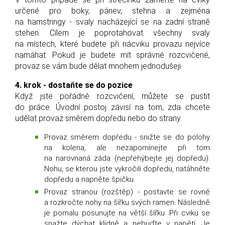
určené pro boky, pánev, stehna a zejména
na hamstringy - svaly nacházející se na zadní straně
stehen. Cílem je poprotahovat všechny svaly
na místech, které budete při nácviku provazu nejvíce
namáhat. Pokud je budete mít správné rozcvičené,
provaz se vám bude dělat mnohem jednodušeji.
4. krok - dostaňte se do pozice
Když jste pořádně rozcvičení, můžete se pustit
do práce. Úvodní postoj závisí na tom, zda chcete
udělat provaz směrem dopředu nebo do strany.
Provaz směrem dopředu - snižte se do polohy
na kolena, ale nezapomínejte při tom
na narovnaná záda (nepřehýbejte jej dopředu).
Nohu, se kterou jste vykročili dopředu, natáhněte
dopředu a napněte špičku.
Provaz stranou (rozštěp) - postavte se rovně
a rozkročte nohy na šířku svých ramen. Následně
je pomalu posunujte na větší šířku. Při cviku se
snažte dýchat klidně a nebuďte v napětí. Je