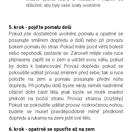
důležité, aby byly vaše svaly uvolněné.
5. krok - pojďte pomalu dolů
Pokud jste dostatečně uvolnění, pomalu a opatrně se
posunujte směrem dopředu a dolů nebo při provazu
bokem pomalu do stran. Pokud máte pocit větší bolesti
nebo nepohodlí, zastavte se. Zároveň mějte vaše ruce
připraveny zapřít se o zem a udržet svou váhu, pokud
by došlo k balancování. Provaz dopředu- pokud se
pokoušíte udělat provaz směrem před sebe, tak si ruce
položte na zem a pomalu posunujte přední nohu
dopředu. Při pohybu dolů byste nikdy neměli nadměrně
otáčet dolní částí těla, jinak byste se mohli snadno
překotit na boční stranu. Provaz stranou (rozštěp)
Pokud se pokoušíte udělat provaz rozkročenou nohou,
budete se muset pravděpodobně mírně předklonit
dopředu a rukama na zemi jistit své tělo.
6. krok - opatrně se spusťte až na zem