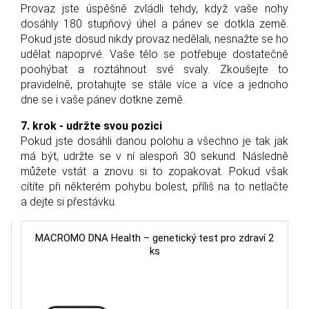
Provaz jste úspěšně zvládli tehdy, když vaše nohy
dosáhly 180 stupňový úhel a pánev se dotkla země.
Pokud jste dosud nikdy provaz nedělali, nesnažte se ho
udělat napoprvé. Vaše tělo se potřebuje dostatečně
poohýbat a roztáhnout své svaly. Zkoušejte to
pravidelně, protahujte se stále více a více a jednoho
dne se i vaše pánev dotkne země.
7. krok - udržte svou pozici
Pokud jste dosáhli danou polohu a všechno je tak jak
má být, udržte se v ní alespoň 30 sekund. Následně
můžete vstát a znovu si to zopakovat. Pokud však
cítíte při některém pohybu bolest, příliš na to netlačte
a dejte si přestávku.
MACROMO DNA Health – genetický test pro zdraví 2
ks