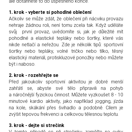
ale dotáhněte to do úspěšného konce.
1. krok - vyberte si pohodlné oblečení
Ačkoliv se může zdát, že oblečení při nácviku provazu
nehraje žádnou roli, není tomu zcela tak. Když uděláte
svůj první provaz, uvědomíte si, jak je důležité mít
pohodlné a elastické tepláky nebo šortky, které vás
nikde netlačí a neřežou. Zde je několik tipů: sportovní
šortky nebo tepláky, volné tričko nebo tílko, těsný
elastický materiál, protiskluzové ponožky nebo můžete
být i naboso.
2. krok - rozehřejte se
Před jakoukoliv sportovní aktivitou je dobré menší
zahřátí se, abyste své tělo připravili na pohyb
a náročnější fyzickou činnost. Můžete vyzkoušet 8 - 10
minutové kardio aktivity, jako například jogging, jízda
na kole, skákání přes švihadlo a podobně. Cílem je
zvýšit tepovou frekvenci a celkovou tělesnou teplotu.
3. krok - dejte si strečink
V tomto případě se při strečinku zaměřte na cviky