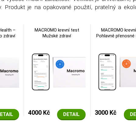
 Produkt je na opakované použití, pratelný a ekolo
ealth –
MACROMO krevní test
MACROMO krevní
o zdraví
Mužské zdraví
Pohlavně přenosné
4000 Kč
3000 Kč
ETAIL
DETAIL
DE