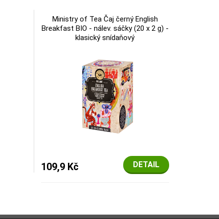
Ministry of Tea Čaj černý English
Breakfast BIO - nálev. sáčky (20 x 2 g) -
klasický snídaňový
DETAIL
109,9 Kč