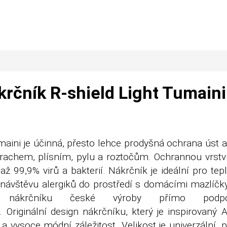
krčník R-shield Light Tumaini
umaini je účinná, přesto lehce prodyšná ochrana úst 
prachem, plísním, pylu a roztočům. Ochrannou vrstvu
99,9% virů a bakterií. Nákrčník je ideální pro tepl
na návštěvu alergiků do prostředí s domácími mazlíč
 nákrčníku české výroby přímo podpor
. Originální design nákrčníku, který je inspirovaný A
 vysoce módní záležitost. Velikost je univerzální, 