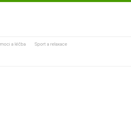
moci a léčba
Sport a relaxace