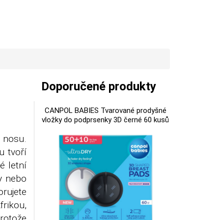
Doporučené produkty
CANPOL BABIES Tvarované prodyšné
vložky do podprsenky 3D černé 60 kusů
a nosu.
 tvoří
é letní
ky nebo
ujete
frikou,
protože