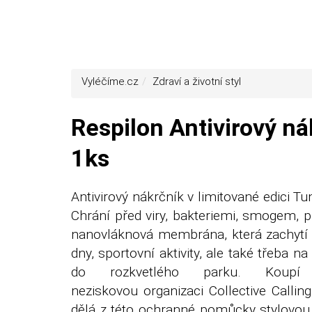
Vyléčíme.cz
Zdraví a životní styl
Respilon Antivirový ná
1ks
Antivirový nákrčník v limitované edici T
Chrání před viry, bakteriemi, smogem, 
nanovláknová membrána, která zachytí až 
dny, sportovní aktivity, ale také třeba 
do rozkvetlého parku. Koupí
neziskovou organizaci Collective Calling
dělá z této ochranné pomůcky stylovou a