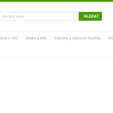
HLEDAT
éče o tělo
Matka a dítě
Vitamíny a výživové doplňky
Ne