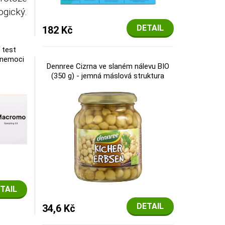
gický.
DETAIL
182 Kč
 test
 nemoci
Dennree Cizrna ve slaném nálevu BIO
(350 g) - jemná máslová struktura
TAIL
DETAIL
34,6 Kč