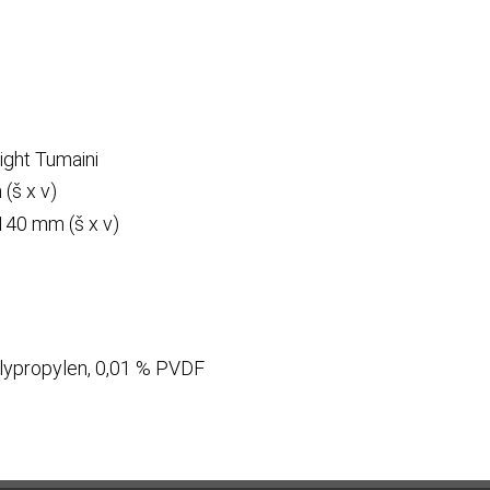
ight Tumaini
(š x v)
40 mm (š x v)
lypropylen, 0,01 % PVDF