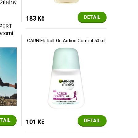
itelný
DETAIL
183 Kč
XPERT
atorní
GARNIER Roll-On Action Control 50 ml
TAIL
DETAIL
101 Kč