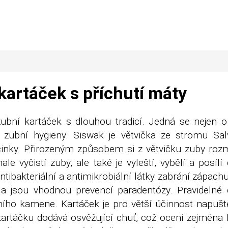
 kartáček s příchutí máty
zubní kartáček s dlouhou tradicí. Jedná se nejen o
 zubní hygieny. Siswak je větvička ze stromu Sal
účinky. Přirozeným způsobem si z větvičku zuby rozm
ale vyčistí zuby, ale také je vyleští, vybělí a posílí
ntibakteriální a antimikrobiální látky zabrání zápachu
 a jsou vhodnou prevencí paradentózy. Pravidelné č
ního kamene. Kartáček je pro větší účinnost napušt
artáčku dodává osvěžující chuť, což ocení zejména 