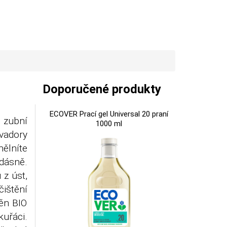
Doporučené produkty
ECOVER Prací gel Universal 20 praní
 zubní
1000 ml
vadory
ělníte
 dásně.
 z úst,
ištění
ěn BIO
kuřáci.