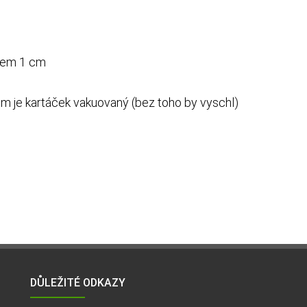
olem 1 cm
rém je kartáček vakuovaný (bez toho by vyschl)
DŮLEŽITÉ ODKAZY