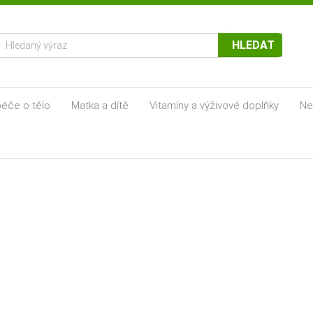
HLEDAT
éče o tělo
Matka a dítě
Vitamíny a výživové doplňky
Ne