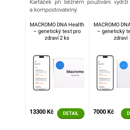
Kartáček při běžném používání vydrží 
a kompostovatelný.
MACROMO DNA Health
MACROMO DNA 
– genetický test pro
– genetický t
zdraví 2 ks
zdraví
13300 Kč
7000 Kč
DETAIL
D