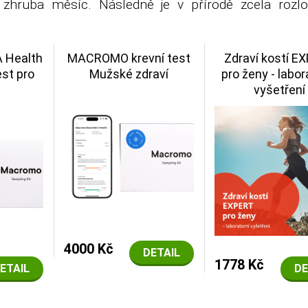
zhruba měsíc. Následně je v přírodě zcela rozlož
Health
MACROMO krevní test
Zdraví kostí E
est pro
Mužské zdraví
pro ženy - labor
vyšetření
4000 Kč
DETAIL
1778 Kč
ETAIL
DE