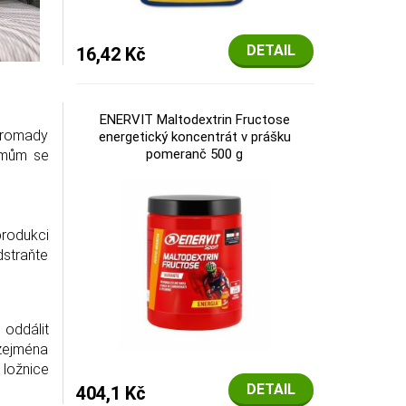
DETAIL
16,42 Kč
ENERVIT Maltodextrin Fructose
 hromady
energetický koncentrát v prášku
pomeranč 500 g
lémům se
produkci
dstraňte
 oddálit
zejména
 ložnice
DETAIL
404,1 Kč