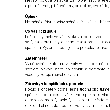
krevety, sójová omáčka, žampiony, krůtí a telec
a játra, špenát, plísňové sýry, brokolice, avokádo
Úplněk
Nejméně o čtvrt hodiny méně spíme všichni během 
Co vás rozrušuje
Ložnice by měla ve vás evokovat pocit - zde se spí
šatů, na stolku účty či nedodělaná práce. Jak
spánkem. Pyžamo noste jen do postele, ne jako dom
Zatemněte!
Vylučování melatoninu z epifýzy je podmíněno 
světlem. Nevpouštějte ho dovnitř a odstraňte je
všechny zdroje rušivého světla.
Žárovky v lampičkách u postele
Pokud si chcete v posteli ještě trochu číst, tlu
spánek modrá část světelného spektra s vlno
obrazovky mobilů, tabletů, televizorů či některé
odklidit. Lehnout do postele i vstávat z ní se sna