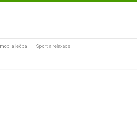
moci a léčba
Sport a relaxace