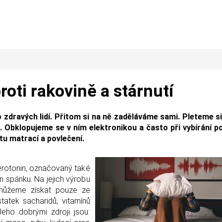
oti rakovině a stárnutí
dravých lidí. Přitom si na ně zaděláváme sami. Pleteme si 
Obklopujeme se v ním elektronikou a často při vybírání p
tu matrací a povlečení.
serotonin, označovaný také
n spánku. Na jejich výrobu
ý můžeme získat pouze ze
statek sacharidů, vitamínů
Jeho dobrými zdroji jsou: