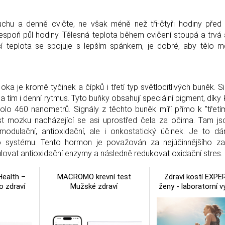
chu a denně cvičte, ne však méně než tři-čtyři hodiny před 
alespoň půl hodiny. Tělesná teplota během cvičení stoupá a trvá 
ší teplota se spojuje s lepším spánkem, je dobré, aby tělo 
o oka je kromě tyčinek a čípků i třetí typ světlocitlivých buněk. S
nu a tím i denní rytmus. Tyto buňky obsahují speciální pigment, dík
olo 460 nanometrů. Signály z těchto buněk míří přímo k "třetí
st mozku nacházející se asi uprostřed čela za očima. Tam js
modulační, antioxidační, ale i onkostatický účinek. Je to d
ního systému. Tento hormon je považován za nejúčinnějšího z
ulovat antioxidační enzymy a následně redukovat oxidační stres.
ealth –
MACROMO krevní test
Zdraví kostí EXPE
o zdraví
Mužské zdraví
ženy - laboratorní v