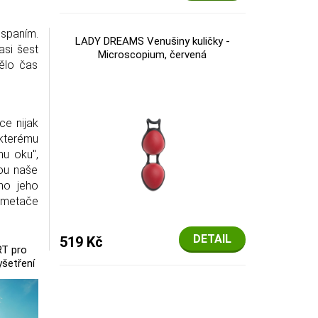
spaním.
LADY DREAMS Venušiny kuličky -
asi šest
Microscopium, červená
mělo čas
ice nijak
y kterému
mu oku",
ou naše
áno jeho
ametače
DETAIL
519 Kč
RT pro
yšetření