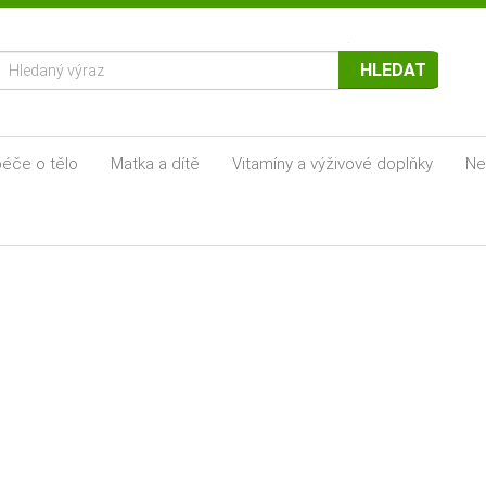
HLEDAT
éče o tělo
Matka a dítě
Vitamíny a výživové doplňky
Ne