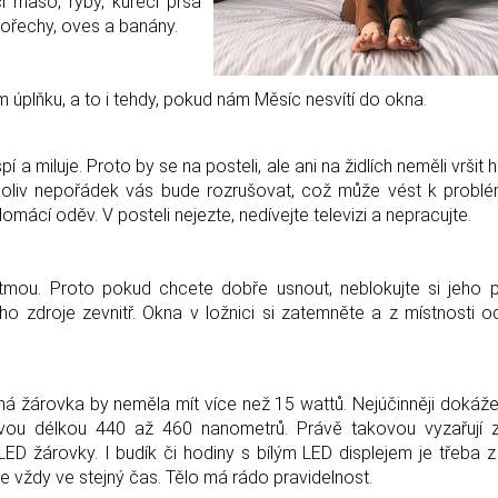
í maso, ryby, kuřecí prsa
, ořechy, oves a banány.
úplňku, a to i tehdy, pokud nám Měsíc nesvítí do okna.
 a miluje. Proto by se na posteli, ale ani na židlích neměli vršit
ýkoliv nepořádek vás bude rozrušovat, což může vést k prob
ácí oděv. V posteli nejezte, nedívejte televizi a nepracujte.
tmou. Proto pokud chcete dobře usnout, neblokujte si jeho 
ho zdroje zevnitř. Okna v ložnici si zatemněte a z místnosti o
mená žárovka by neměla mít více než 15 wattů. Nejúčinněji dokáže
vou délkou 440 až 460 nanometrů. Právě takovou vyzařují 
 LED žárovky. I budík či hodiny s bílým LED displejem je třeba z
žte vždy ve stejný čas. Tělo má rádo pravidelnost.