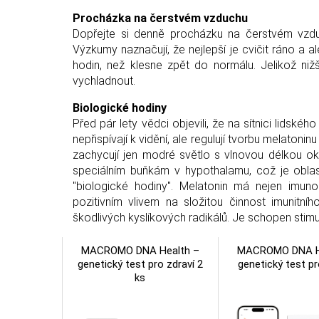
Procházka na čerstvém vzduchu
Dopřejte si denně procházku na čerstvém vzdu
Výzkumy naznačují, že nejlepší je cvičit ráno a 
hodin, než klesne zpět do normálu. Jelikož niž
vychladnout.
Biologické hodiny
Před pár lety vědci objevili, že na sítnici lidskéh
nepřispívají k vidění, ale regulují tvorbu melatoni
zachycují jen modré světlo s vlnovou délkou ok
speciálním buňkám v hypothalamu, což je obla
"biologické hodiny". Melatonin má nejen imuno
pozitivním vlivem na složitou činnost imunit
škodlivých kyslíkových radikálů. Je schopen stim
MACROMO DNA Health –
MACROMO DNA H
genetický test pro zdraví 2
genetický test pr
ks