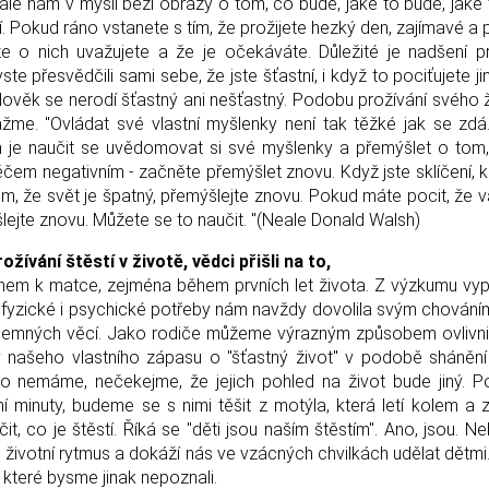
Stále nám v mysli běží obrazy o tom, co bude, jaké to bude, jaké
. Pokud ráno vstanete s tím, že prožijete hezký den, zajímavé a 
e o nich uvažujete a že je očekáváte. Důležité je nadšení p
te přesvědčili sami sebe, že jste šťastní, i když to pociťujete ji
 Člověk se nerodí šťastný ani nešťastný. Podobu prožívání svého ž
ážme. "Ovládat své vlastní myšlenky není tak těžké jak se zdá
em je naučit se uvědomovat si své myšlenky a přemýšlet o to
něčem negativním - začněte přemýšlet znovu. Když jste sklíčení, k
, že svět je špatný, přemýšlejte znovu. Pokud máte pocit, že v
lejte znovu. Můžete se to naučit. "(Neale Donald Walsh)
žívání štěstí v životě, vědci přišli na to,
tahem k matce, zejména během prvních let života. Z výzkumu vyp
e fyzické i psychické potřeby nám navždy dovolila svým chování
říjemných věcí. Jako rodiče můžeme výrazným způsobem ovlivnit
 našeho vlastního zápasu o "šťastný život" v podobě shánění 
co nemáme, nečekejme, že jejich pohled na život bude jiný. 
 minuty, budeme se s nimi těšit z motýla, která letí kolem a
 co je štěstí. Říká se "děti jsou naším štěstím". Ano, jsou. N
, životní rytmus a dokáží nás ve vzácných chvilkách udělat dětmi
, které bysme jinak nepoznali.