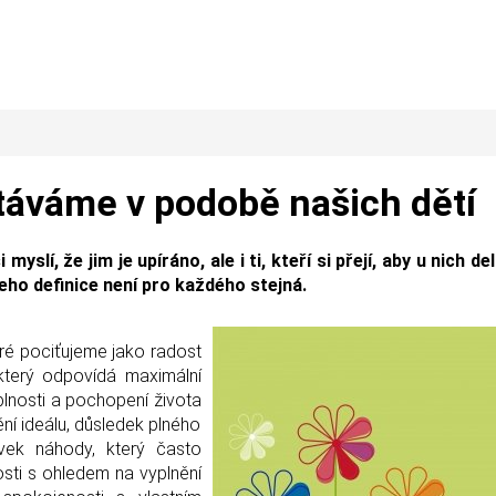
ostáváme v podobě našich dětí
myslí, že jim je upíráno, ale i ti, kteří si přejí, aby u nich de
jeho definice není pro každého stejná.
eré pociťujeme jako radost
 který odpovídá maximální
 plnosti a pochopení života
ění ideálu, důsledek plného
prvek náhody, který často
dosti s ohledem na vyplnění