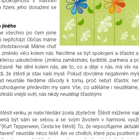
, spokojenosti s vlastním
a řízení, jeho dosažení se
 jiného
me všechno po čem jsme
sti nepřichází. Občas máme
to představovali. Máme chuť
y změnilo věci kolem nás. Necítíme se být spokojení a šťastní 
 kterou uskutečníme (změna zaměstnání, bydliště, partnera a 
časně. Ne dění kolem nás, ale to, co a děje v nás, má vliv na
dí, že štěstí je stav naší mysli. Pokud dovolíme negativním my
okud neustále hledáme důvody k tomu, proč nebýt šťastní, n
 rozhodujeme především my sami. Vše, co uděláme i neuděláme,
ináší vnější svět, nás nikdy neudělají šťastnými.
ěstí venku, je naše hledání zcela zbytečné. Štěstí můžeme naj
amená být sám se sebou a se svým životem v harmonii, využít
(Kurt Tepperwein, Cesta ke štěstí). To, že nepociťujeme aktuální
vení" neustále něco řešit. Ani ve chvílích, které jsou pozitivní 