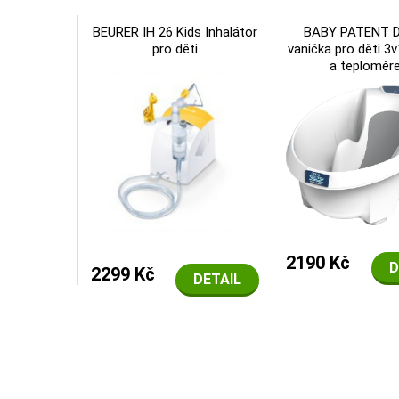
BEURER IH 26 Kids Inhalátor
BABY PATENT Di
pro děti
vanička pro děti 3
a teploměr
2190 Kč
D
2299 Kč
DETAIL