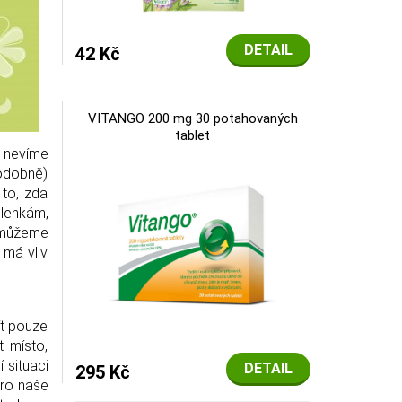
DETAIL
42 Kč
VITANGO 200 mg 30 potahovaných
tablet
a nevíme
podobně)
 to, zda
šlenkám,
emůžeme
 má vliv
ít pouze
 místo,
 situaci
DETAIL
295 Kč
pro naše