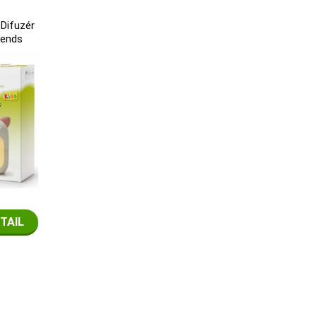
Difuzér
iends
TAIL