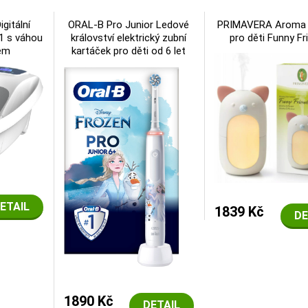
gitální
ORAL-B Pro Junior Ledové
PRIMAVERA Aroma 
v1 s váhou
království elektrický zubní
pro děti Funny Fr
em
kartáček pro děti od 6 let
ETAIL
1839 Kč
DE
1890 Kč
DETAIL