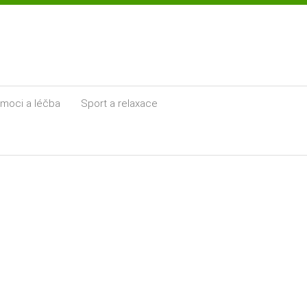
moci a léčba
Sport a relaxace