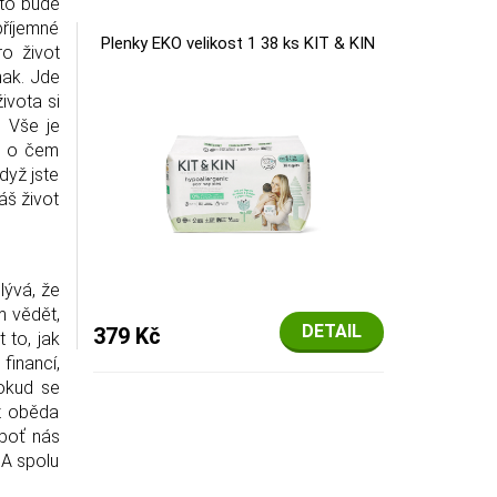
 to bude
příjemné
Plenky EKO velikost 1 38 ks KIT & KIN
ro život
nak. Jde
ivota si
. Vše je
m, o čem
dyž jste
áš život
lývá, že
m vědět,
DETAIL
379 Kč
 to, jak
financí,
Pokud se
 z oběda
eboť nás
.A spolu