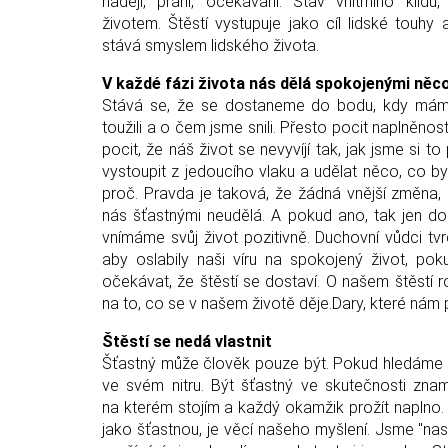
nadějí, přání, očekávání. Stav vnitřního klidu
životem. Štěstí vystupuje jako cíl lidské touhy 
stává smyslem lidského života.
V každé fázi života nás dělá spokojenými něco
Stává se, že se dostaneme do bodu, kdy má
toužili a o čem jsme snili. Přesto pocit naplněno
pocit, že náš život se nevyvíjí tak, jak jsme si 
vystoupit z jedoucího vlaku a udělat něco, co b
proč. Pravda je taková, že žádná vnější změna,
nás šťastnými neudělá. A pokud ano, tak jen do
vnímáme svůj život pozitivně. Duchovní vůdci tvr
aby oslabily naši víru na spokojený život, p
očekávat, že štěstí se dostaví. O našem štěstí
na to, co se v našem životě děje.Dary, které nám př
Štěstí se nedá vlastnit
Šťastný může člověk pouze být. Pokud hledáme št
ve svém nitru. Být šťastný ve skutečnosti zn
na kterém stojím a každý okamžik prožít naplno. "
jako šťastnou, je věcí našeho myšlení. Jsme "nasta