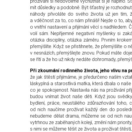
prožívání si nedovolíme vychutnat si je naplno. 
mít důsledky a podobně. Být šťastný je rozhodnutí
náhody přivoláte do svého života už jen tím, ž
a vděčnost za to, co nám přináší! Nejde o to, abys
o vnitřní nastavení a přijímání věcí s nadhledem.
volí sám. Nepříjemné negativní myšlenky si zak
otázka disciplíny, otázka záměru. Prvním krok
přemýšlíte. Když se přistihnete, že přemýšlíte o 
v nesnázích, přemýšlejte znovu. Pokud máte dojem
se řítí a že ho už nikdy nedáte dohromady, přemýš
Při zkoumání rodinného života, jeho vlivu na pro
že jak štěstí přijímáme, je předurčeno naším vz
láskyplná a starostlivá matka, která dbala o naš
co je spokojenost. Nastavila nás na prožívání p
budou vnímat život naše děti. Když jsou svědky
bydlení, práce, neustálého zdůrazňování toho, 
od nich naučíme prožívat každý den do poslední
nebudeme dělat drama, můžeme se od nich naučit,
vytrhnou ze zaběhaných kolejí, změní nám priority
s nimi se můžeme těšit ze života a prožívat štěstí