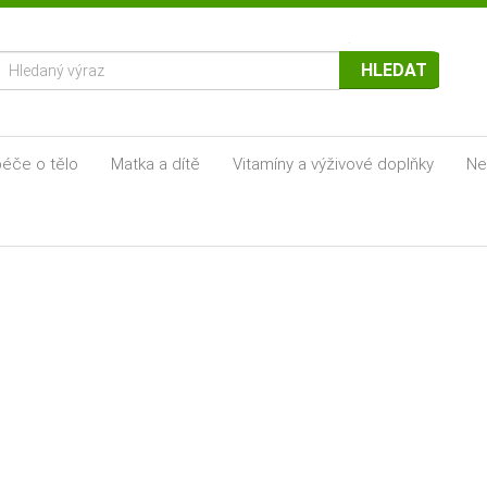
HLEDAT
éče o tělo
Matka a dítě
Vitamíny a výživové doplňky
Ne