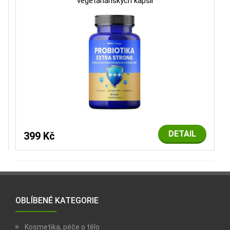
vegetariánských kapslí
DETAIL
399 Kč
OBLÍBENÉ KATEGORIE
Kosmetika, péče o tělo