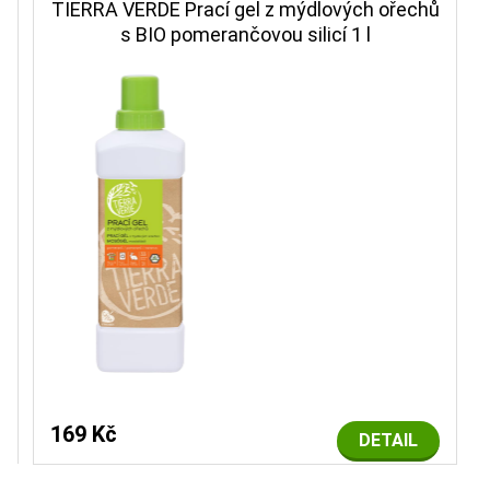
TIERRA VERDE Prací gel z mýdlových ořechů
s BIO pomerančovou silicí 1 l
169 Kč
DETAIL