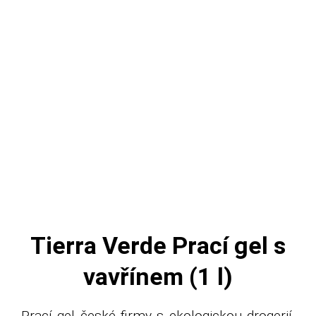
Tierra Verde Prací gel s
vavřínem (1 l)
Prací gel české firmy s ekologickou drogerií,