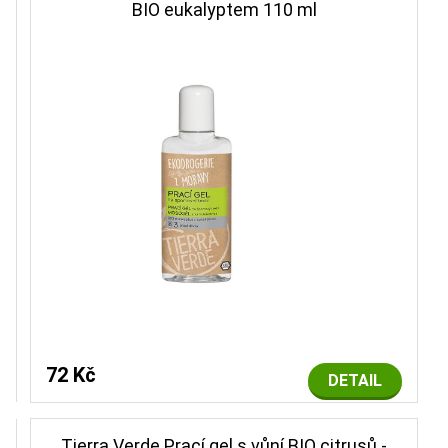
BIO eukalyptem 110 ml
72 Kč
DETAIL
Tierra Verde Prací gel s vůní BIO citrusů -