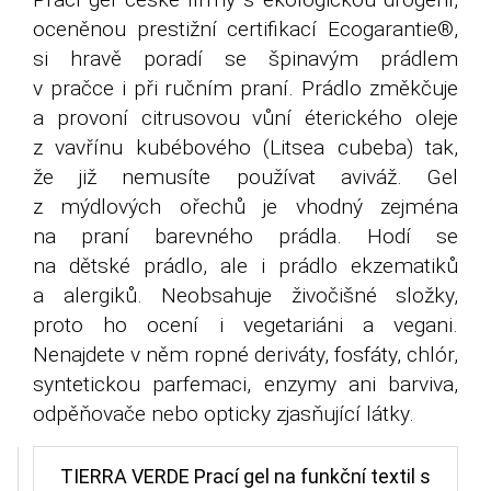
oceněnou prestižní certifikací Ecogarantie®,
si hravě poradí se špinavým prádlem
v pračce i při ručním praní. Prádlo změkčuje
a provoní citrusovou vůní éterického oleje
z vavřínu kubébového (Litsea cubeba) tak,
že již nemusíte používat aviváž. Gel
z mýdlových ořechů je vhodný zejména
na praní barevného prádla. Hodí se
na dětské prádlo, ale i prádlo ekzematiků
a alergiků. Neobsahuje živočišné složky,
proto ho ocení i vegetariáni a vegani.
Nenajdete v něm ropné deriváty, fosfáty, chlór,
syntetickou parfemaci, enzymy ani barviva,
odpěňovače nebo opticky zjasňující látky.
TIERRA VERDE Prací gel na funkční textil s