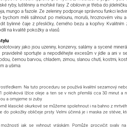
é ryby, luštěniny a mořské řasy. Z obilovin je třeba do jídelníčku
sója, mungo a fazole. Ze zeleniny podporuje správnou funkci ledvi
voce bychom měli sáhnout po melounu, moruši, hroznovém vínu a
t bylinné čaje z přesličky, černého bezu a kopřivy. Kvalitním
dílí na kvalitě pokožky a vlasů.
stylu
polotovary jako jsou uzeniny, konzervy, salámy a sycené minerá
pravidelně sportujte a nepodléhejte excesům v jídle a ani v s
ou, černou barvou, chladem, zimou, slanou chutí, kostmi, kostn
m a ušima.
prostředkem. Na tuto proceduru se používá kvalitní sezamový nebo
í 1 polévková lžíce oleje a ten se v nich přemílá cca 30 minut a 
dou a omyjeme si zuby.
mě klasické okurkové se můžeme spolehnout i na bahno z mrtvé
do pokožky obličeje prsty. Velmi účinná je i maska ​​ze stévie, kte
 možností jak se vyhnout vráskám. Pomůže procvičit svaly na 