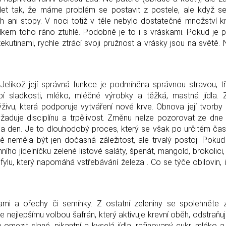
let tak, že máme problém se postavit z postele, ale když se
h ani stopy. V noci totiž v těle nebylo dostatečné množství k
edkem toho ráno ztuhlé. Podobně je to i s vráskami. Pokud je
tekutinami, rychle ztrácí svoji pružnost a vrásky jsou na světě.
Jelikož její správná funkce je podmíněna správnou stravou, tře
í sladkosti, mléko, mléčné výrobky a těžká, mastná jídla. 
živu, která podporuje vytváření nové krve. Obnova její tvorb
yžaduje disciplínu a trpělivost. Změnu nelze pozorovat ze dne
 na den. Je to dlouhodobý proces, který se však po určitém ča
ě neměla být jen dočasná záležitost, ale trvalý postoj. Poku
ho jídelníčku zelené listové saláty, špenát, mangold, brokolici,
ylu, který napomáhá vstřebávání železa . Co se týče obilovin, 
ami a ořechy či semínky. Z ostatní zeleniny se spolehněte 
e nejlepšímu volbou šafrán, který aktivuje krevní oběh, odstraňuj
omezit slané, pikantní a kyselá jídla, rafinovaný cukr, mléko 