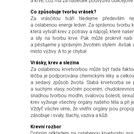
a krve, což má za následek podvýživu obličejové
Co způsobuje tvorbu vrásek?
Za vrásčitou tváří hledejme především ne
a oslabenou energii ledvin. Za správnou tvorbu 
která vytváří krev z potravy a nápojů, které naš
a síly na tvorbu krve. Pak může prokrvit naši
a pěstujeme ji správným životním stylem. Avšak d
místo výživy. A to je chyba!
Vrásky, krev a slezina
Za oslabenou krvetvorbou může být řada faktor
léčba je podporována chemickými léky a celkově
a sedavý způsob života. Slabá krvetvorba se p
a suchými vlasy, nočním pocením, chudokrevností
snadnou tvorbou modřin, svalovou bolestí, sexuál
krev vyživuje všechny orgány našeho těla a při jej
Vždyť všichni víme, že vnitřní orgány jsou propoj
zásobuje i svaly, šlachy, vaziva a kůži.
Krevní rozbor
Dobrým příkladem na oslabenou krvetvorbu jsou n