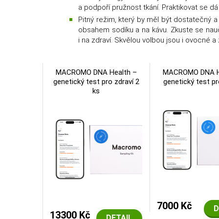
a podpoří pružnost tkání. Praktikovat se dá
Pitný režim, který by měl být dostatečný 
obsahem sodíku a na kávu. Zkuste se naučit
i na zdraví. Skvělou volbou jsou i ovocné a
MACROMO DNA Health –
MACROMO DNA H
genetický test pro zdraví 2
genetický test pr
ks
7000 Kč
D
13300 Kč
DETAIL