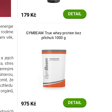
DETAIL
179 Kč
 energie
e rodíme
GYMBEAM True whey protein bez
ami věk,
příchuti 1000 g
a jejich
a, stres
 jemnými
 únavou,
omit, že
vzhledu.
 orgánů,
DETAIL
975 Kč
zádových