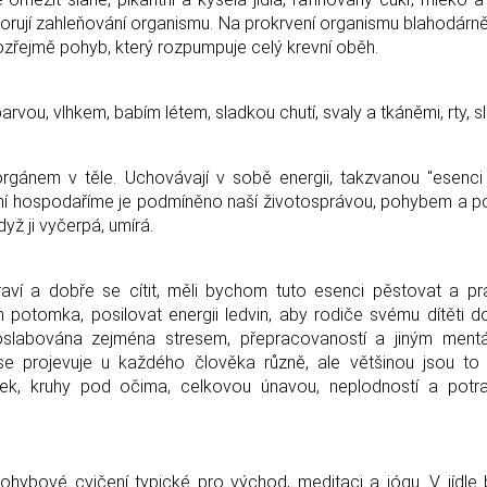
dporují zahleňování organismu. Na prokrvení organismu blahodárn
mozřejmě pohyb, který rozpumpuje celý krevní oběh.
rvou, vlhkem, babím létem, sladkou chutí, svaly a tkáněmi, rty, sl
orgánem v těle. Uchovávají v sobě energii, takzvanou "esenci 
k s ní hospodaříme je podmíněno naší životosprávou, pohybem a 
dyž ji vyčerpá, umírá.
í a dobře se cítit, měli bychom tuto esenci pěstovat a pra
m potomka, posilovat energii ledvin, aby rodiče svému dítěti d
e oslabována zejména stresem, přepracovaností a jiným mentá
se projevuje u každého člověka různě, ale většinou jsou to
k, kruhy pod očima, celkovou únavou, neplodností a potrat
pohybové cvičení typické pro východ, meditaci a jógu. V jídle