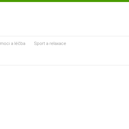
moci a léčba
Sport a relaxace