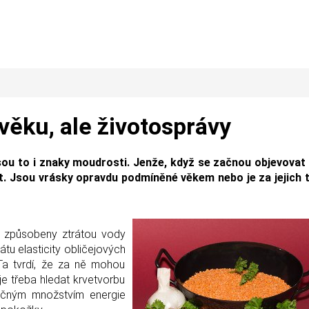
 věku, ale životosprávy
jsou to i znaky moudrosti. Jenže, když se začnou objevovat 
adit. Jsou vrásky opravdu podmíněné věkem nebo je za jejich
u způsobeny ztrátou vody
tu elasticity obličejových
Ta tvrdí, že za ně mohou
 je třeba hledat krvetvorbu
tečným množstvím energie