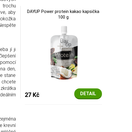
 trochu
DAYUP Power protein kakao kapsička
rve, aby
100 g
 pokožka
 Nespěte
ba jí ji
Zlepšení
y pomocí
 na den,
se stane
d chcete
 zkrátka
DETAIL
27 Kč
ideálním
zejména
e krevní
a mléčné