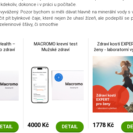
 kdekoliv, dokonce i v práci u počítače.
a vyvážený. Pozor bychom si měli dávat hlavně na minerální vody s
 pít bylinkové čaje, které nejen že uhasí žízeň, ale podepíší se p
 zeleninové šťávy, či smoothie
ealth –
MACROMO krevní test
Zdraví kostí EXPE
o zdraví
Mužské zdraví
ženy - laboratorní v
4000 Kč
1778 Kč
ETAIL
DETAIL
DE