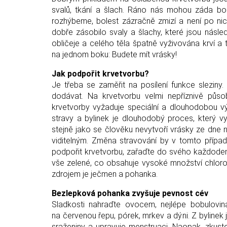
svalů, tkání a šlach. Ráno nás mohou záda bo
rozhýbeme, bolest zázračně zmizí a není po nic
dobře zásobilo svaly a šlachy, které jsou násl
obličeje a celého těla špatně vyživována krví a 
na jednom boku: Budete mít vrásky!
Jak podpořit krvetvorbu?
Je třeba se zaměřit na posílení funkce sleziny. 
dodávat. Na krvetvorbu velmi nepříznivě působ
krvetvorby vyžaduje speciální a dlouhodobou vý
stravy a bylinek je dlouhodobý proces, který v
stejně jako se člověku nevytvoří vrásky ze dne
viditelným. Změna stravování by v tomto případ
podpořit krvetvorbu, zařaďte do svého každodenní
vše zelené, co obsahuje vysoké množství chlorof
zdrojem je ječmen a pohanka.
Bezlepková pohanka zvyšuje pevnost cév
Sladkosti nahraďte ovocem, nejlépe bobulovin
na červenou řepu, pórek, mrkev a dýni. Z bylinek j
sraženiny a upravuje menstruaci. Naopak, zkuste 