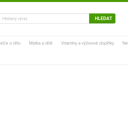
HLEDAT
éče o tělo
Matka a dítě
Vitamíny a výživové doplňky
Ne