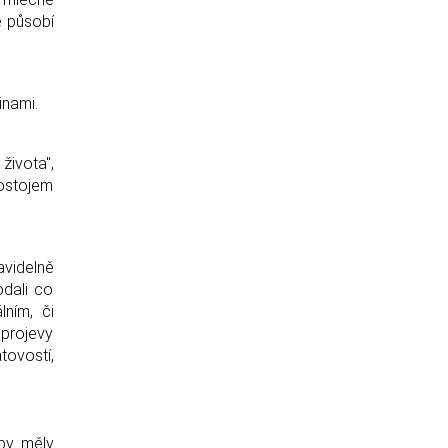
ě působí
inami.
života",
postojem
videlně
odali co
lním, či
 projevy
ovostí,
 by měly