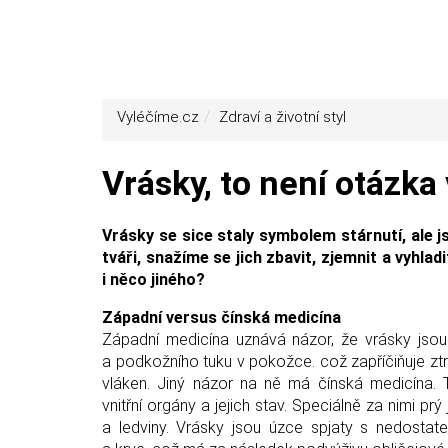
Vyléčíme.cz
Zdraví a životní styl
Vrásky, to není otázka
Vrásky se sice staly symbolem stárnutí, ale 
tváři, snažíme se jich zbavit, zjemnit a vyhl
i něco jiného?
Západní versus čínská medicína
Západní medicína uznává názor, že vrásky jso
a podkožního tuku v pokožce. což zapříčiňuje ztrá
vláken. Jiný názor na ně má čínská medicína. 
vnitřní orgány a jejich stav. Speciálně za nimi prý
a ledviny. Vrásky jsou úzce spjaty s nedosta