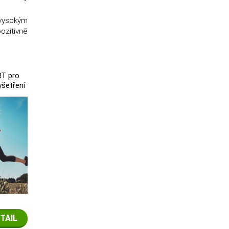
 vysokým
ozitivně
RT pro
yšetření
TAIL