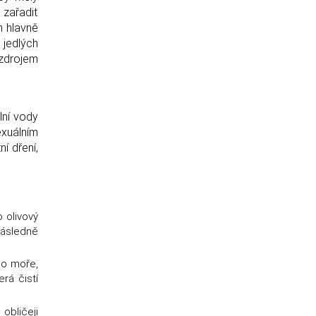
 zařadit
n hlavně
 jedlých
 zdrojem
lní vody
exuálním
í dření,
 olivový
následně
ho moře,
rá čistí
obličeji