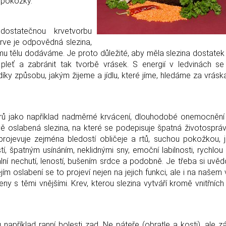
 pokožky.
dostatečnou krvetvorbu
krve je odpovědná slezina,
emu tělu dodáváme. Je proto důležité, aby měla slezina dostatek
 pleť a zabránit tak tvorbě vrásek. S energií v ledvinách s
íky způsobu, jakým žijeme a jídlu, které jíme, hledáme za vrásk
ů jako například nadměrné krvácení, dlouhodobé onemocnění 
 oslabená slezina, na které se podepisuje špatná životospráv
rojevuje zejména bledostí obličeje a rtů, suchou pokožkou,
, špatným usínáním, neklidnými sny, emoční labilnosti, rychlou
ní nechutí, leností, bušením srdce a podobně. Je třeba si uvěd
ím oslabení se to projeví nejen na jejich funkci, ale i na našem 
eny s těmi vnějšími. Krev, kterou slezina vytváří kromě vnitřních
apříklad ranní bolesti zad. Ne páteře (obratle a kosti), ale 