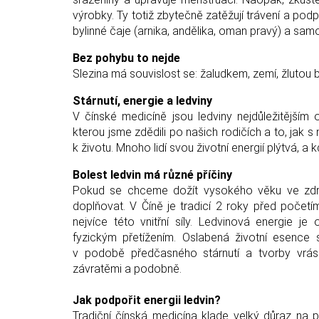
výrobky. Ty totiž zbytečně zatěžují trávení a po
bylinné čaje (arnika, andělika, oman pravý) a sa
Bez pohybu to nejde
Slezina má souvislost se: žaludkem, zemí, žlutou ba
Stárnutí, energie a ledviny
V čínské medicíně jsou ledviny nejdůležitějším 
kterou jsme zdědili po našich rodičích a to, ja
k životu. Mnoho lidí svou životní energií plýtvá, a k
Bolest ledvin má různé příčiny
Pokud se chceme dožít vysokého věku ve zdrav
doplňovat. V Číně je tradicí 2 roky před početí
nejvíce této vnitřní síly. Ledvinová energie j
fyzickým přetížením. Oslabená životní esence 
v podobě předčasného stárnutí a tvorby vráse
závratěmi a podobně.
Jak podpořit energii ledvin?
Tradiční čínská medicína klade velký důraz na 