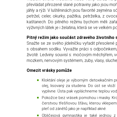
převládat přirozeně slané potraviny jako jsou mořsk
jáhly a rýži. V luštěninách jsou favorité zejména 
petržel, celer, okurky, pažitka, petrželka, z o
kaštanech. Do pitného režimu bychom měli zařadi
výživných látek je i želatina, která se ve velkém po
Pitný režim jako součást zdravého životního 
Snažte se ze svého jídelníčku vyřadit přesolené 
s obsahem sodíku. Vyvažte práci s odpočinkem, 
životě. Ledviny souvisí s: močovým měchýřem, vod
mozkem, nervovým systémem, zuby, vlasy, sluche
Omezit vrásky pomůže
Kloktání oleje je výborným detoxikačním 
olej, lisovaný za studena. Do úst se vlož
vyplivne. Ústa pak vypláchneme teplou vo
Pokožce bez vrásek pomohou i masky. Kro
čerstvou třešňovou šťávu, kterou vklepeme 
pleť od zánětů jako je například akné.
Obličejová gymnastika je také jednou z