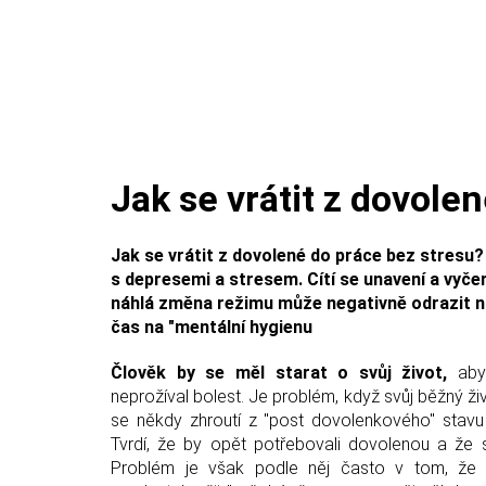
Jak se vrátit z dovole
Jak se vrátit z dovolené do práce bez stresu?
s depresemi a stresem. Cítí se unavení a vyče
náhlá změna režimu může negativně odrazit na
čas na "mentální hygienu
Člověk by se měl starat o svůj život,
aby
neprožíval bolest. Je problém, když svůj běžný ži
se někdy zhroutí z "post dovolenkového" stavu
Tvrdí, že by opět potřebovali dovolenou a že 
Problém je však podle něj často v tom, že 