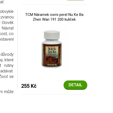
at.
 obvykle
TCM Náramek osmi perel Nu Ke Ba
akzvanou
Zhen Wan 191 200 kuliček
y člověk
. Návrat
kost, co
ostavení
 důvody
y, které
 rutiny
nadávat.
Život se
DETAIL
255 Kč
tom může