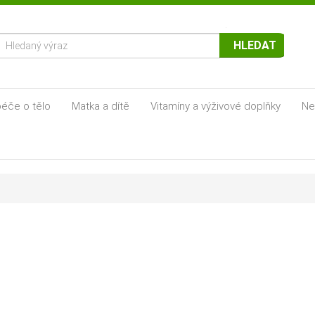
HLEDAT
éče o tělo
Matka a dítě
Vitamíny a výživové doplňky
Ne