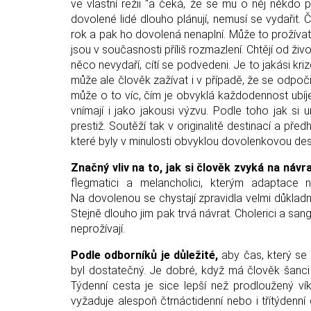
ve vlastní režii "a čeká, že se mu o něj někdo 
dovolené lidé dlouho plánují, nemusí se vydařit. 
rok a pak ho dovolená nenaplní. Může to prožívat
jsou v současnosti příliš rozmazlení. Chtějí od živ
něco nevydaří, cítí se podvedeni. Je to jakási kr
může ale člověk zažívat i v případě, že se odpoč
může o to víc, čím je obvyklá každodennost ubíje
vnímají i jako jakousi výzvu. Podle toho jak si
prestiž. Soutěží tak v originalitě destinací a předh
které byly v minulosti obvyklou dovolenkovou des
Značný vliv na to, jak si člověk zvyká na náv
flegmatici a melancholici, kterým adaptace n
Na dovolenou se chystají zpravidla velmi důkladně
Stejně dlouho jim pak trvá návrat. Cholerici a sang
neprožívají.
Podle odborníků je důležité,
aby čas, který se
byl dostatečný. Je dobré, když má člověk šanci b
Týdenní cesta je sice lepší než prodloužený ví
vyžaduje alespoň čtrnáctidenní nebo i třítýdenn