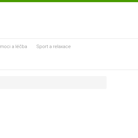
moci a léčba
Sport a relaxace