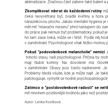
aklimatizace. Značnou část zabere také balení a p
Zkomplikovat návrat do každodenní rutiny
můž
čeká nevyvětraný byt, zvadlé květiny a hora p
nárazníkovou plochu. Jakási mentální hygiena je
měl mít "relaxační mezeru" před nástupem do zam
do práce pak nemusí být problematický, pokud j
ho tam zase čeká, může se i těšit. Podle něj hod
v zaměstnání. Psychologové však těžko mohou po
Pokud "podovolenková melancholie" nemizí
a
tohoto stavu, radí psychologové. Příčina by moh
mají hlubší kořeny. Na dovolené má člověk
v zaměstnání. Obavy jsou často nadnesené. Je t
Problémy hledá všude, kde je může najít. Je také
patologizuje, vymýšlí se hodně psychopatologický
Zatímco o "postdovolenkové radosti" se neří
mít mnohem pozitivnější hodnotu jako než postd
Autor: Lenka Kostková