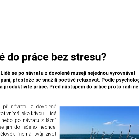
né do práce bez stresu?
 Lidé se po návratu z dovolené musejí nejednou vyrovnávat
rpaní, přestože se snažili poctivě relaxovat. Podle psycholo
 produktivitě práce. Před nástupem do práce proto radí ne
 při návratu z dovolené
vot vnímá jako křivdu. Lidé
 nebo po návratu z lázní.
se jim do ničeho nechce.
člověk "nemá svůj život