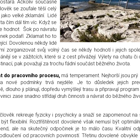
postará. Ačkoliv současné
Člověk se zoufale těší celý
 jako velké zklamání. Lidé
ota čím dál tím víc. Když se
ize hodnot. Šok po návratu
inek podaří. Zklamat ho to
jící. Dovolenou někdy lidé
 umí zorganizovat svůj volný čas se někdy hodnotí i jejich spo
ánějí se v zážitcích, které si z cest přivážejí. Výlety na chatu či
tinací, pak považují za trochu fádní součást běžného života.
rat do pracovního procesu,
má temperament. Nejhorší jsou pr
a nové podmínky trvá nejdéle. Je to důsledek jejich preci
, dlouho ji plánují, dopředu vymýšlejí trasu a připravují program
vinici zase snadno střídají druh činnosti a návrat do běžného živo
 člověk rekreuje fyzicky i psychicky a snaží se zapomenout na s
ýt flexibilní. Roztříštěnost dovolené však nemusí být optimální
kend, ale na skutečný odpočinek je to málo času. Kvalitní o
í odloučení od pracovních povinností. Třetinu dovolené obvykle