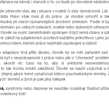
říprava na návrat, i starosti o to, co bude po dovolené následov
e zdravotní stav, ale i situace v rodině či stav domácnosti. Lidi
rádla. Ráno však musí jít do práce. Je vhodné vytvořit si t
 vhodná při všech významnějších životních změnách. Podle ní b
ěstnání i po velkých oslavách, svatbě nebo duševních otřesech
e člověk se svým zaměstnáním spokojen. Když nemá obavy a úz
ně záleží na subjektivních pocitech každého jednotlivce i jeho p
moci lidem, kterým práce nepřináší uspokojení a radost.
 adaptace trvá příliš dlouho, člověk by se měl zamyslet nad
la být v nespokojenosti z práce nebo jde o "chronické" problém
 akorát víc času na to, aby si uvědomil nesnesitelnost
o tak trochu módní záležitost. Člověk se naučil vzdychat a 
 zřejmý jakýsi trend označovat kdeco psychiatrickými termíny. 
ch termínů a život je pak plný nálepek.
ká,
syndromy nebo deprese se neustále rozebírají. Radost při
ovolenkový šok!