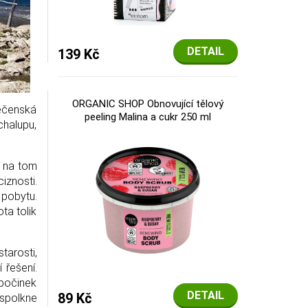
DETAIL
139 Kč
ORGANIC SHOP Obnovující tělový
lečenská
peeling Malina a cukr 250 ml
 chalupu,
ý na tom
znosti.
 pobytu.
ta tolik
tarosti,
 řešení.
dpočinek
DETAIL
89 Kč
 spolkne