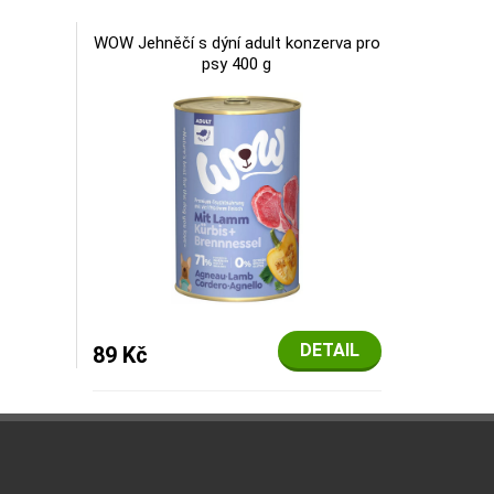
WOW Jehněčí s dýní adult konzerva pro
psy 400 g
DETAIL
89 Kč