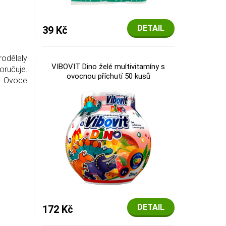
DETAIL
39 Kč
rodělaly
VIBOVIT Dino želé multivitamíny s
oručuje.
ovocnou příchutí 50 kusů
u. Ovoce
DETAIL
172 Kč