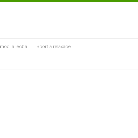
moci a léčba
Sport a relaxace