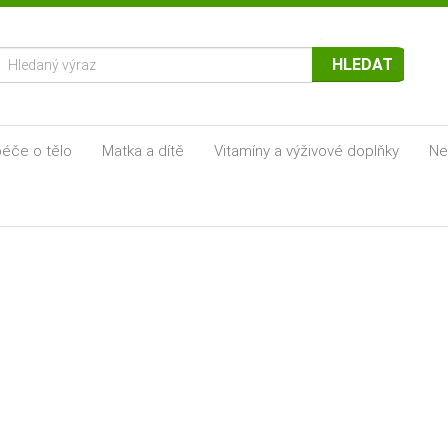
HLEDAT
éče o tělo
Matka a dítě
Vitamíny a výživové doplňky
Ne