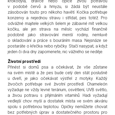
krokodýla, dravce nebo opice živou potravou
v podobě červů a hmyzu, si žádá být neustále
zásobován touto pro někoho havětí. Kočka potřebuje
konzervy a nejednou stravu i střídat, pes totéž. Pro
odvážné majitele velkých šelem je zábavné mít velkou
kočku, ale jen strava na měsíc vychází finančně
podobně jako stravování menší rodiny, nemluvě
o skladování a práce s bouráním masa. Nejsnáze se
postaráte o křečka nebo rybičky. Stačí nasypat, a když
jeden či dva dny zapomenete, nic vážného se neděje.
Životní prostředí
Přinést si domů psa a očekávat, že vše zůstane
na svém místě a že pes bude celý den stát poslušně
u dveří, je jako očekávat výstřel z motyky. Každý
živočich potřebuje své životní prostředí. Chameleón
vyžaduje ne vždy levné terárium, osvětlení, UVB světlo,
a živou potravu s přijímáním vitamínů. Hadi vyžadují
vedlejší chov myší a dostatek místa ve svém akváriu
spolu s potřebnou teplotou. Opičky nemůžete chovat
bez potřebných úprav a dostatečného prostoru pro