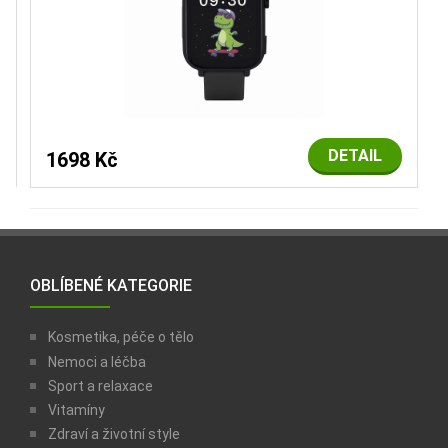
DETAIL
1698 Kč
OBLÍBENÉ KATEGORIE
Kosmetika, péče o tělo
Nemoci a léčba
Sport a relaxace
Vitamíny
Zdraví a životní style