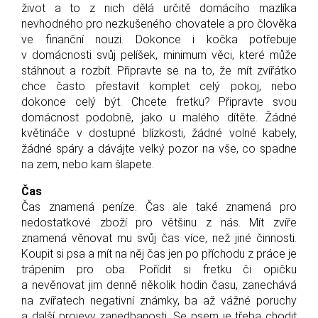
život a to z nich dělá určitě domácího mazlíka
nevhodného pro nezkušeného chovatele a pro člověka
ve finanční nouzi. Dokonce i kočka potřebuje
v domácnosti svůj pelíšek, minimum věci, které může
stáhnout a rozbít. Připravte se na to, že mít zvířátko
chce často přestavit komplet celý pokoj, nebo
dokonce celý být. Chcete fretku? Připravte svou
domácnost podobně, jako u malého dítěte. Žádné
květináče v dostupné blízkosti, žádné volné kabely,
žádné spáry a dávájte velký pozor na vše, co spadne
na zem, nebo kam šlapete.
Čas
Čas znamená peníze. Čas ale také znamená pro
nedostatkové zboží pro většinu z nás. Mít zvíře
znamená věnovat mu svůj čas více, než jiné činnosti.
Koupit si psa a mít na něj čas jen po příchodu z práce je
trápením pro oba. Pořídit si fretku či opičku
a nevěnovat jim denně několik hodin času, zanechává
na zvířatech negativní známky, ba až vážné poruchy
a další projevy zanedbanosti. Se psem je třeba chodit