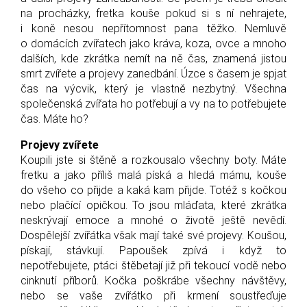
na procházky, fretka kouše pokud si s ní nehrajete,
i koně nesou nepřítomnost pana těžko. Nemluvě
o domácích zvířatech jako kráva, koza, ovce a mnoho
dalších, kde zkrátka nemít na ně čas, znamená jistou
smrt zvířete a projevy zanedbání. Úzce s časem je spjat
čas na výcvik, který je vlastně nezbytný. Všechna
společenská zvířata ho potřebují a vy na to potřebujete
čas. Máte ho?
Projevy zvířete
Koupili jste si štěně a rozkousalo všechny boty. Máte
fretku a jako příliš malá píská a hledá mámu, kouše
do všeho co přijde a kaká kam přijde. Totéž s kočkou
nebo plačící opičkou. To jsou mláďata, které zkrátka
neskrývají emoce a mnohé o životě ještě nevědí.
Dospělejší zvířátka však mají také své projevy. Koušou,
pískají, stávkují. Papoušek zpívá i když to
nepotřebujete, ptáci štěbetají již při tekoucí vodě nebo
cinknutí příborů. Kočka poškrábe všechny návštěvy,
nebo se vaše zvířátko při krmení soustřeďuje