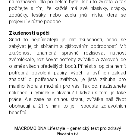
na roznášení jídla po celém bytě. Jsou to zvířata, a tak
počítejte s tím, že každé má své hlasivky, drápky,
zobáčky, tesáky, nebo zcela jiná místa, která se
projevují v různé podobě.
Zkušenosti a péči
Snad to nejdůležitější je mít zkušenosti, nebo se
zabývat jejich sbíráním a zjišťováním podrobností. Mít
zkušenosti znamená správně rozlišovat nutnost
zvěrolékaře, rozlišovat potřeby zvířátka a zároveň jde
o směs všech předešlých bodů. Přinést si opici a nemít
potřebná povolení, papíry, výběh a byť jen základ
znalostí o potřebách zvířátka, je jistá záhuba pro
malého tvora a možná i pro vás. Tak co, nezůstanete
nakonec u rybiček v akváriu? I když i s těmi je také
práce. Ale zase na druhou stranu, zvířátka náš život
obohacují a žít s nimi, to je i spousta zdravotních
benefitů.
MACROMO DNA Lifestyle – genetický test pro zdravý
životní styl