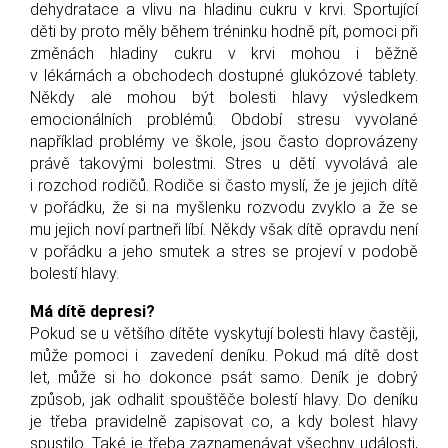
dehydratace a vlivu na hladinu cukru v krvi. Sportující
děti by proto měly během tréninku hodně pít, pomoci při
změnách hladiny cukru v krvi mohou i běžně
v lékárnách a obchodech dostupné glukózové tablety.
Někdy ale mohou být bolesti hlavy výsledkem
emocionálních problémů. Období stresu vyvolané
například problémy ve škole, jsou často doprovázeny
právě takovými bolestmi. Stres u dětí vyvolává ale
i rozchod rodičů. Rodiče si často myslí, že je jejich dítě
v pořádku, že si na myšlenku rozvodu zvyklo a že se
mu jejich noví partneři líbí. Někdy však dítě opravdu není
v pořádku a jeho smutek a stres se projeví v podobě
bolestí hlavy.
Má dítě depresi?
Pokud se u většího dítěte vyskytují bolesti hlavy častěji,
může pomoci i zavedení deníku. Pokud má dítě dost
let, může si ho dokonce psát samo. Deník je dobrý
způsob, jak odhalit spouštěče bolestí hlavy. Do deníku
je třeba pravidelně zapisovat co, a kdy bolest hlavy
spustilo. Také je třeba zaznamenávat všechny události,