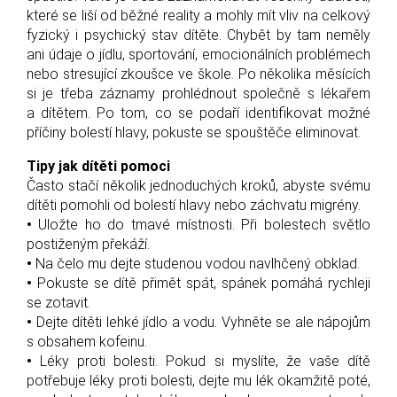
které se liší od běžné reality a mohly mít vliv na celkový
fyzický i psychický stav dítěte. Chybět by tam neměly
ani údaje o jídlu, sportování, emocionálních problémech
nebo stresující zkoušce ve škole. Po několika měsících
si je třeba záznamy prohlédnout společně s lékařem
a dítětem. Po tom, co se podaří identifikovat možné
příčiny bolestí hlavy, pokuste se spouštěče eliminovat.
Tipy jak dítěti pomoci
Často stačí několik jednoduchých kroků, abyste svému
dítěti pomohli od bolestí hlavy nebo záchvatu migrény.
•
Uložte ho do tmavé místnosti. Při bolestech světlo
postiženým překáží.
•
Na čelo mu dejte studenou vodou navlhčený obklad.
•
Pokuste se dítě přimět spát, spánek pomáhá rychleji
se zotavit.
•
Dejte dítěti lehké jídlo a vodu. Vyhněte se ale nápojům
s obsahem kofeinu.
•
Léky proti bolesti. Pokud si myslíte, že vaše dítě
potřebuje léky proti bolesti, dejte mu lék okamžitě poté,