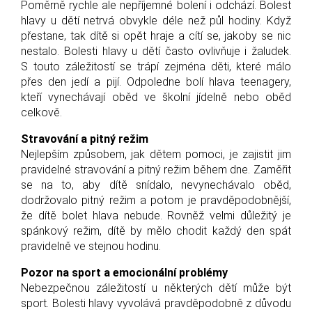
Poměrně rychle ale nepříjemné bolení i odchází. Bolest
hlavy u dětí netrvá obvykle déle než půl hodiny. Když
přestane, tak dítě si opět hraje a cítí se, jakoby se nic
nestalo. Bolesti hlavy u dětí často ovlivňuje i žaludek.
S touto záležitostí se trápí zejména děti, které málo
přes den jedí a pijí. Odpoledne bolí hlava teenagery,
kteří vynechávají oběd ve školní jídelně nebo oběd
celkově.
Stravování a pitný režim
Nejlepším způsobem, jak dětem pomoci, je zajistit jim
pravidelné stravování a pitný režim během dne. Zaměřit
se na to, aby dítě snídalo, nevynechávalo oběd,
dodržovalo pitný režim a potom je pravděpodobnější,
že dítě bolet hlava nebude. Rovněž velmi důležitý je
spánkový režim, dítě by mělo chodit každý den spát
pravidelně ve stejnou hodinu.
Pozor na sport a emocionální problémy
Nebezpečnou záležitostí u některých dětí může být
sport. Bolesti hlavy vyvolává pravděpodobně z důvodu