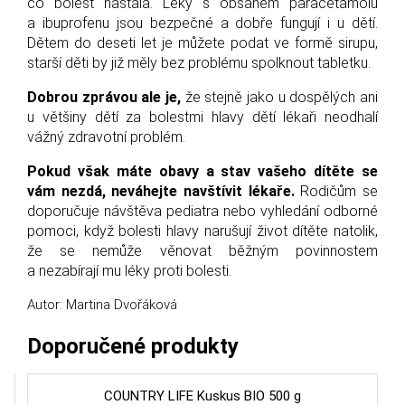
co bolest nastala. Léky s obsahem paracetamolu
a ibuprofenu jsou bezpečné a dobře fungují i u dětí.
Dětem do deseti let je můžete podat ve formě sirupu,
starší děti by již měly bez problému spolknout tabletku.
Dobrou zprávou ale je,
že stejně jako u dospělých ani
u většiny dětí za bolestmi hlavy dětí lékaři neodhalí
vážný zdravotní problém.
Pokud však máte obavy a stav vašeho dítěte se
vám nezdá, neváhejte navštívit lékaře.
Rodičům se
doporučuje návštěva pediatra nebo vyhledání odborné
pomoci, když bolesti hlavy narušují život dítěte natolik,
že se nemůže věnovat běžným povinnostem
a nezabírají mu léky proti bolesti.
Autor: Martina Dvořáková
Doporučené produkty
COUNTRY LIFE Kuskus BIO 500 g