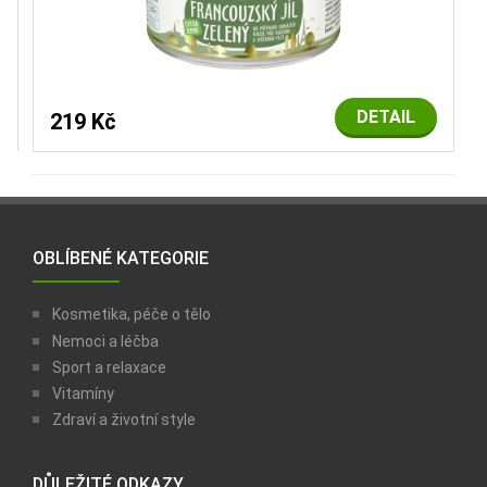
DETAIL
219 Kč
OBLÍBENÉ KATEGORIE
Kosmetika, péče o tělo
Nemoci a léčba
Sport a relaxace
Vitamíny
Zdraví a životní style
DŮLEŽITÉ ODKAZY