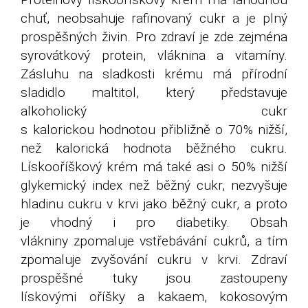
chuť, neobsahuje rafinovaný cukr a je plný
prospěšných živin. Pro zdraví je zde zejména
syrovátkový protein, vláknina a vitamíny.
Zásluhu na sladkosti krému má přírodní
sladidlo maltitol, který představuje
alkoholický cukr
s kalorickou hodnotou přibližně o 70% nižší,
než kalorická hodnota běžného cukru.
Lískooříškový krém má také asi o 50% nižší
glykemický index než běžný cukr, nezvyšuje
hladinu cukru v krvi jako běžný cukr, a proto
je vhodný i pro diabetiky. Obsah
vlákniny zpomaluje vstřebávání cukrů, a tím
zpomaluje zvyšování cukru v krvi. Zdraví
prospěšné tuky jsou zastoupeny
lískovými oříšky a kakaem, kokosovým