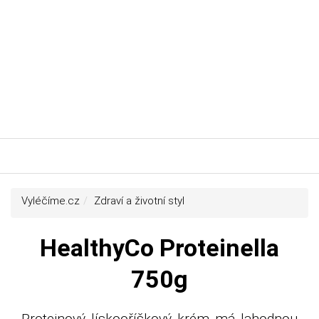
Vyléčíme.cz
Zdraví a životní styl
HealthyCo Proteinella
750g
Proteinový lískooříškový krém má lahodnou