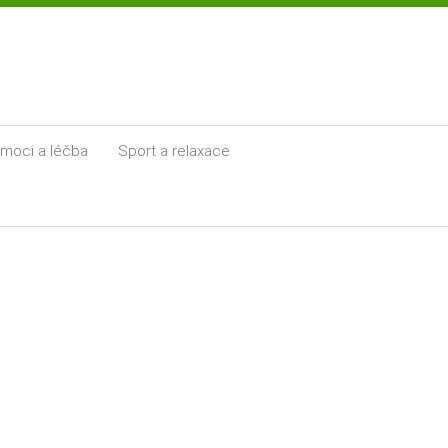
moci a léčba
Sport a relaxace