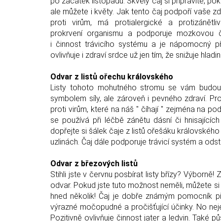
po začátek listopadu. Skvělý čaj si připravíte, pok
ale můžete i květy. Jak tento čaj podpoří vaše zd
proti virům, má protialergické a protizánětli
prokrvení organismu a podporuje mozkovou čin
i činnost trávicího systému a je nápomocný př
ovlivňuje i zdraví srdce už jen tím, že snižuje hladi
Odvar z listů ořechu královského
Listy tohoto mohutného stromu se vám budou jis
symbolem síly, ale zároveň i pevného zdraví. P
proti virům, které na náš " číhají " zejména na podz
se používá při léčbě zánětu dásní či hnisajících
dopřejte si šálek čaje z listů ořešáku královského 
uzlinách. Čaj dále podporuje trávicí systém a odst
Odvar z březových listů
Stihli jste v červnu posbírat listy břízy? Výborn
odvar. Pokud jste tuto možnost neměli, můžete si 
hned několik! Čaj je dobře známým pomocník p
výrazné močopudné a pročišťující účinky. No nej
Pozitivně ovlivňuje činnost jater a ledvin. Také