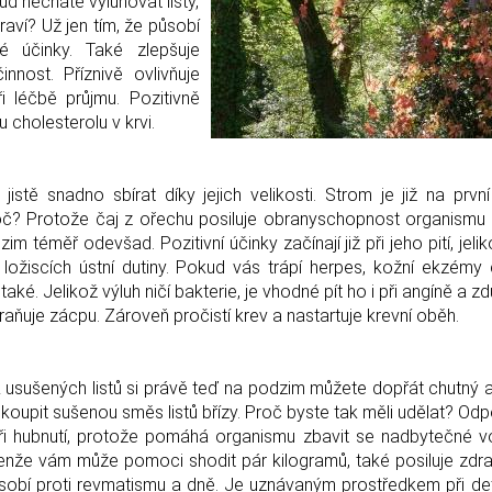
ud necháte vyluhovat listy,
raví? Už jen tím, že působí
vé účinky. Také zlepšuje
nost. Příznivě ovlivňuje
i léčbě průjmu. Pozitivně
nu cholesterolu v krvi.
tě snadno sbírat díky jejich velikosti. Strom je již na prvn
roč? Protože čaj z ořechu posiluje obranyschopnost organismu
im téměř odevšad. Pozitivní účinky začínají již při jeho pití, jeli
 ložiscích ústní dutiny. Pokud vás trápí herpes, kožní ekzémy 
také. Jelikož výluh ničí bakterie, je vhodné pít ho i při angíně a 
raňuje zácpu. Zároveň pročistí krev a nastartuje krevní oběh.
ě! Z usušených listů si právě teď na podzim můžete dopřát chutný 
koupit sušenou směs listů břízy. Proč byste tak měli udělat? Odp
ři hubnutí, protože pomáhá organismu zbavit se nadbytečné v
enže vám může pomoci shodit pár kilogramů, také posiluje zdra
 působí proti revmatismu a dně. Je uznávaným prostředkem při de