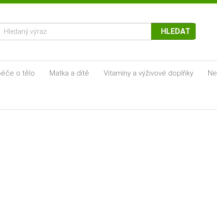
HLEDAT
éče o tělo
Matka a dítě
Vitamíny a výživové doplňky
Ne