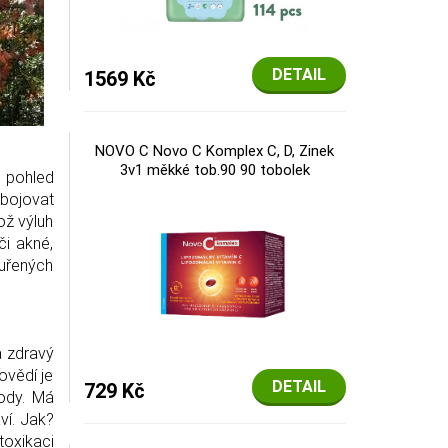
DETAIL
1569 Kč
NOVO C Novo C Komplex C, D, Zinek
3v1 měkké tob.90 90 tobolek
í pohled
 bojovat
kož výluh
či akné,
zduřených
a zdravý
ovědí je
DETAIL
729 Kč
ody. Má
ví. Jak?
toxikaci