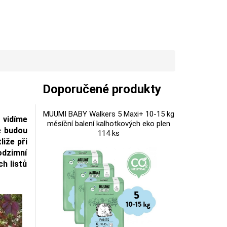
Doporučené produkty
MUUMI BABY Walkers 5 Maxi+ 10-15 kg
 vidíme
měsíční balení kalhotkových eko plen
ré budou
114 ks
liže při
odzimní
ch listů