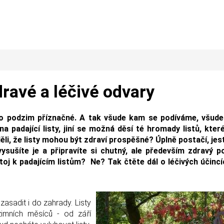
dravé a léčivé odvary
pro podzim příznačné. A tak všude kam se podíváme, všude
a padající listy, jiní se možná děsí té hromady listů, kte
i, že listy mohou být zdraví prospěšné? Úplně postačí, jest
 vysušíte je a připravíte si chutný, ale především zdravý p
toj k padajícím listům? Ne? Tak čtěte dál o léčivých účincí
zasadit i do zahrady. Listy
imních měsíců - od září