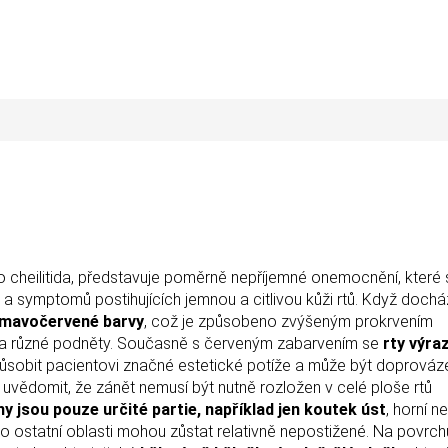
o cheilitida, představuje poměrně nepříjemné onemocnění, které 
 a symptomů postihujících jemnou a citlivou kůži rtů. Když dochá
tmavočervené barvy
, což je způsobeno zvýšeným prokrvením
u na různé podněty. Současně s červeným zabarvením se
rty výra
působit pacientovi značné estetické potíže a může být doprová
i uvědomit, že zánět nemusí být nutně rozložen v celé ploše rtů
y jsou pouze určité partie, například jen koutek úst
, horní n
mco ostatní oblasti mohou zůstat relativně nepostižené. Na povrch