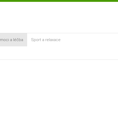
moci a léčba
Sport a relaxace