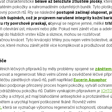
vat charakteristické
bělavé až běložluté ztluštělé plošky
, kter
atěním pokožky a nahromaděním odumřelých buněk. Tyto plošk
rovný povrch rtů. Rty se následně
postupně začínají olupovat, 
ích šupinách, což je projevem narušené integrity kožní bari
u rty povrchově praskají, o
bjevují se nejprve jemné, mělké
trhl
i otevírání úst, mluvení nebo jídle. Pokud není zánět včas a ade
ají do hlubších vrstev kůže a sliznice, mohou se rozšiřovat
ou krvácet. Tyto krvácející trhliny jsou nejen velmi bolestivé, a
fekce, které mohou zánět ještě více komplikovat a prodlužovat do
éče
litních léčivých přípravků by měly problémy spojené se
zánětem 
avovat a regenerovat. Mezi velmi účinné a osvědčené léčivé přípr
čbu zánětlivých stavů rtů, patří například
Eucerin Aquaphor
mulaci podporuje přirozený proces hojení pokožky, vytváří ochran
podrážděnou pokožku rtů. Dalším vynikajícím přípravkem je
ICHT
ožky a ichtyol, jež mají blahodárné antiseptické a protizánětlivé ú
ánětem a urychlují hojení poškozené tkáně. Rovněž velmi
,
která se vyznačuje výbornou regenerační schopností, obsahuj