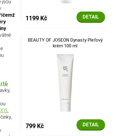
é jsou
y
přičemž
DETAIL
1199 Kč
éry
iny
kvátně
BEAUTY OF JOSEON Dynasty Pleťový
krém 100 ml
le
bu
rtů
avky,
nou
OXYL
činky,
DETAIL
799 Kč
e