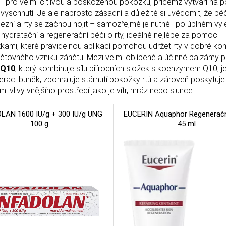
i pro velmi citlivou a poškozenou pokožku, přičemž vytváří na 
 vyschnutí. Je ale naprosto zásadní a důležité si uvědomit, že pé
zní a rty se začnou hojit – samozřejmě je nutné i po úplném vyl
ydratační a regenerační péči o rty, ideálně nejlépe za pomoci
žkami, které pravidelnou aplikací pomohou udržet rty v dobré kon
 opětovného vzniku zánětu. Mezi velmi oblíbené a účinné balzámy p
 Q10
, který kombinuje sílu přírodních složek s koenzymem Q10, 
eneraci buněk, zpomaluje stárnutí pokožky rtů a zároveň poskytuje
i vlivy vnějšího prostředí jako je vítr, mráz nebo slunce.
LAN 1600 IU/g + 300 IU/g UNG
EUCERIN Aquaphor Regenerač
100 g
45 ml