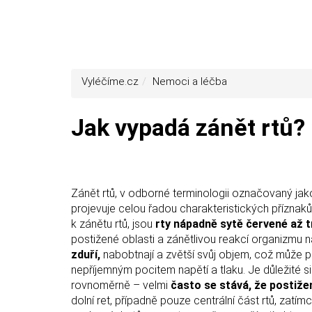
Vyléčíme.cz
Nemoci a léčba
Jak vypadá zánět rtů?
Zánět rtů, v odborné terminologii označovaný jak
projevuje celou řadou charakteristických příznaků
k zánětu rtů, jsou
rty nápadně sytě červené až 
postižené oblasti a zánětlivou reakcí organizm
zduří,
nabobtnají a zvětší svůj objem, což může 
nepříjemným pocitem napětí a tlaku. Je důležité s
rovnoměrně – velmi
často se stává, že postižen
dolní ret, případně pouze centrální část rtů, zatí