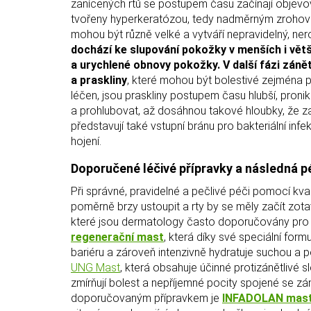
zanícených rtů se postupem času začínají objevo
tvořeny hyperkeratózou, tedy nadměrným zrohov
mohou být různě velké a vytváří nepravidelný, ne
dochází ke slupování pokožky v menších i větš
a urychlené obnovy pokožky. V další fázi zánět
a praskliny
, které mohou být bolestivé zejména př
léčen, jsou praskliny postupem času hlubší, pronik
a prohlubovat, až dosáhnou takové hloubky, že začn
představují také vstupní bránu pro bakteriální in
hojení.
Doporučené léčivé přípravky a následná p
Při správné, pravidelné a pečlivé péči pomocí kva
poměrně brzy ustoupit a rty by se měly začít zot
které jsou dermatology často doporučovány pro lé
regenerační mast
, která díky své speciální for
bariéru a zároveň intenzivně hydratuje suchou a 
UNG Mast
, která obsahuje účinné protizánětlivé sl
zmírňují bolest a nepříjemné pocity spojené se z
doporučovaným přípravkem je
INFADOLAN mast