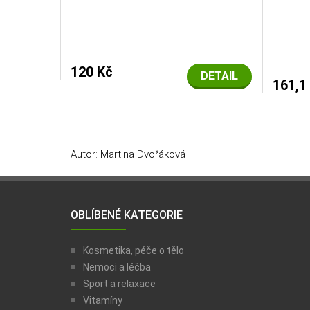
120 Kč
DETAIL
161,1
Autor: Martina Dvořáková
OBLÍBENÉ KATEGORIE
Kosmetika, péče o tělo
Nemoci a léčba
Sport a relaxace
Vitamíny