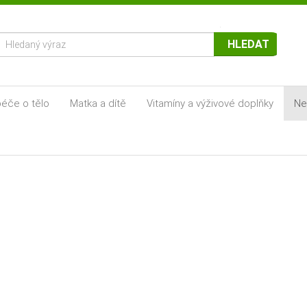
HLEDAT
éče o tělo
Matka a dítě
Vitamíny a výživové doplňky
Ne