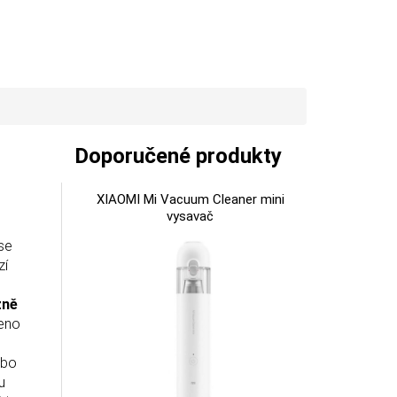
Doporučené produkty
XIAOMI Mi Vacuum Cleaner mini
vysavač
se
zí
zně
zeno
ebo
u