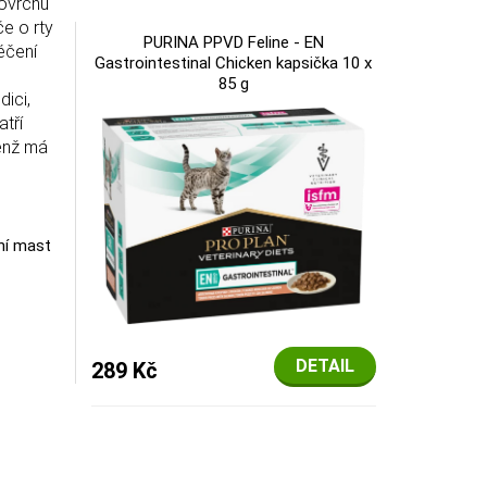
povrchu
če o rty
PURINA PPVD Feline - EN
éčení
Gastrointestinal Chicken kapsička 10 x
85 g
dici,
atří
jenž má
ní mast
DETAIL
289 Kč