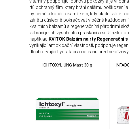
vitamíny podporující obnovu pokožky a je vhodná 
rtů ochranný film, který brání dalšímu poškození a
by neměla končit okamžikem, kdy akutní zánět ode
zánětu důsledně pokračovat v běžné každodenní h
kvalitních balzámů s regeneračními přírodními slo
zabrání jejich vyschnutí a praskání a sníží riziko
například
KVITOK Balzám na rty Regenerační s
vynikající antioxidační vlastnosti, podporuje reg
dlouhotrvající hydrataci a ochranu před nepříznivým
ICHTOXYL UNG Mast 30 g
INFADO