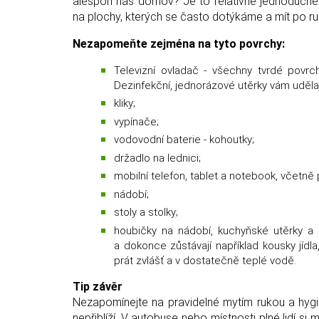
alespoň náš domov? Je to relativně jednoduché.
na plochy, kterých se často dotýkáme a mít po ruce
Nezapomeňte zejména na tyto povrchy:
Televizní ovladač - všechny tvrdé povrch
Dezinfekční, jednorázové utěrky vám udělaj
kliky;
vypínače;
vodovodní baterie - kohoutky;
držadlo na lednici;
mobilní telefon, tablet a notebook, včetně
nádobí;
stoly a stolky;
houbičky na nádobí, kuchyňské utěrky a o
a dokonce zůstávají například kousky jídla
prát zvlášť a v dostatečně teplé vodě.
Tip závěr
Nezapomínejte na pravidelné mytím rukou a hygi
nepřiblíží. V autobuse nebo místnosti plné lidí 