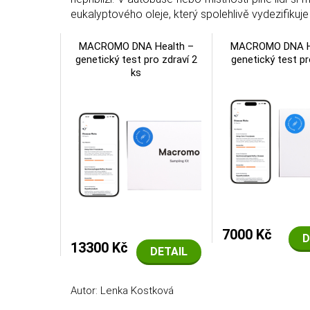
eukalyptového oleje, který spolehlivě vydezifikuj
MACROMO DNA Health –
MACROMO DNA H
genetický test pro zdraví 2
genetický test pr
ks
7000 Kč
D
13300 Kč
DETAIL
Autor: Lenka Kostková