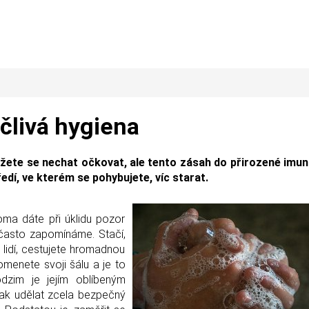
ečlivá hygiena
ete se nechat očkovat, ale tento zásah do přirozené imuni
ředí, ve kterém se pohybujete, víc starat.
doma dáte při úklidu pozor
ze často zapomínáme. Stačí,
lidí, cestujete hromadnou
menete svoji šálu a je to
odzim je jejím oblíbeným
ak udělat zcela bezpečný