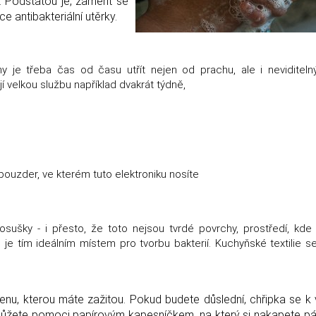
 Podstatou je, zaměřit se
 antibakteriální utěrky.
y je třeba čas od času utřít nejen od prachu, ale i neviditelný
í velkou službu například dvakrát týdně,
 pouzder, ve kterém tuto elektroniku nosíte
sušky - i přesto, že toto nejsou tvrdé povrchy, prostředí, kde 
, je tím ideálním místem pro tvorbu bakterií. Kuchyňské textilie s
enu, kterou máte zažitou. Pokud budete důslední, chřipka se k
si můžete pomoci papírovým kapesníčkem, na který si nakapete p