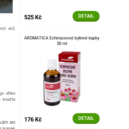
DETAIL
525 Kč
ch virů.
AROMATICA Echinaceové bylinné kapky
50 ml
je vlhko
e snažte
DETAIL
176 Kč
 vám ani
ár kapek