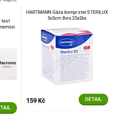
HARTMANN Gáza kompr.ster.STERILUX
5x5cm 8vrs.25x2ks
 test
 nemoci
DETAIL
159 Kč
TAIL