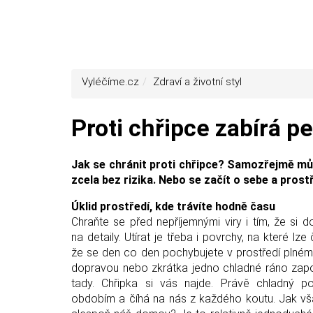
Vyléčíme.cz
Zdraví a životní styl
Proti chřipce zabírá p
Jak se chránit proti chřipce? Samozřejmě můž
zcela bez rizika. Nebo se začít o sebe a prost
Úklid prostředí, kde trávíte hodně času
Chraňte se před nepříjemnými viry i tím, že si 
na detaily. Utírat je třeba i povrchy, na které l
že se den co den pochybujete v prostředí plném 
dopravou nebo zkrátka jedno chladné ráno zapo
tady. Chřipka si vás najde. Právě chladný p
obdobím a číhá na nás z každého koutu. Jak vš