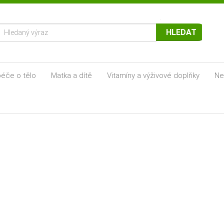
HLEDAT
éče o tělo
Matka a dítě
Vitamíny a výživové doplňky
Ne