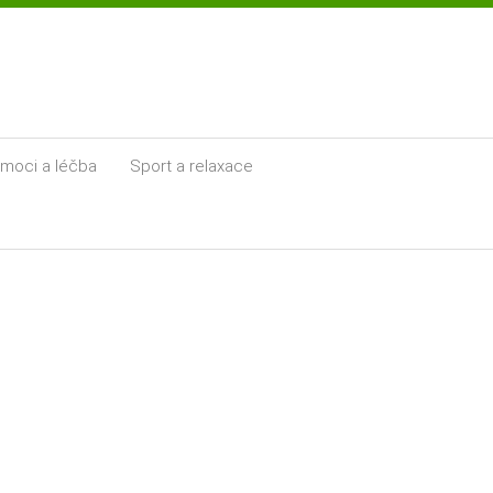
moci a léčba
Sport a relaxace