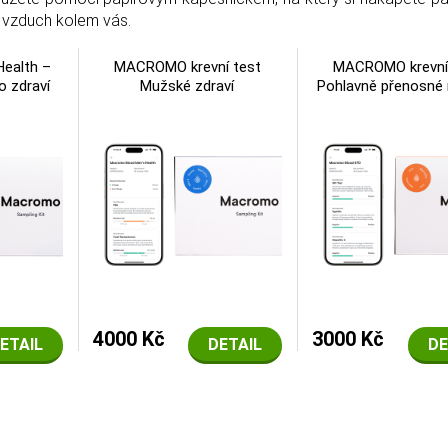
e vzduch kolem vás.
ealth –
MACROMO krevní test
MACROMO krevní
o zdraví
Mužské zdraví
Pohlavně přenosné
4000 Kč
3000 Kč
ETAIL
DETAIL
DE