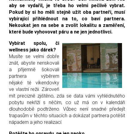
aby se vydařil, je třeba ho velmi pečlivě vybrat.
Pokud by si ho měli stejně užít oba partneři, musí
vybírající přihlédnout na to, co baví partnera.
Nekoukat jen na sebe a zvolit lokalitu a zaměření,
které bude vyhovovat páru a ne jen jednotlivci.
Vybírat spolu, či
wellness jako dárek?
Musíte se velmi dobře
znát, abyste neriskovali
a příjemně šokovali
partnera výběrem
nějaké té víkendovky
ve vlastní režii. Zároveň
mít precizně zjištěno, zda se data vámi vyhlédnutého
pobytu nekříží s něčím, co už má on v kalendáři
dlouhodobě podtrženo. Vůbec není snadné předejít
trapasům v těchto situacích a dokázat partnera potěšit
nápadem a jeho realizací.
Potěšte ho opravdu, ne jen naoko