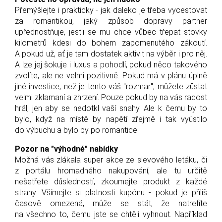
Přemýšlejte i prakticky - jak daleko je třeba vycestovat
za romantikou, jaký způsob dopravy partner
upřednostňuje, jestli se mu chce vůbec třepat stovky
kilometrů kdesi do bohem zapomenutého zákoutí.
A pokud už, ať je tam dostatek aktivit na výběr i pro něj.
A lze jej šokuje i luxus a pohodlí, pokud něco takového
zvolíte, ale ne velmi pozitivně. Pokud má v plánu úplně
jiné investice, než je tento váš "rozmar", můžete zůstat
velmi zklamaní a zhrzení. Pouze pokud by na vás radost
hrál, jen aby se nedotkl vaší snahy. Ale k čemu by to
bylo, když na místě by napětí zřejmě i tak vyústilo
do výbuchu a bylo by po romantice.
Pozor na "výhodné" nabídky
Možná vás zlákala super akce ze slevového letáku, či
z portálu hromadného nakupování, ale tu určitě
nešetřete důsledností, zkoumejte produkt z každé
strany. Všímejte si platnosti kupónu - pokud je příliš
časově omezená, může se stát, že natrefíte
na všechno to, čemu jste se chtěli vyhnout. Například