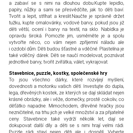
a zabaví se s nimi na dlouhou dobu.Kupte lepidlo,
papíry, nůžky a sami se přesvědčíte, jak to děti baví.
Tvořit a lepit, stříhat a kreslit.Naučte je správně držet
tužku, kupte omalovánky, vodové barvy, pokud jsou již
děti větší, ocení i barvy na textil, na sklo. Nabídka je
opravdu široká. Pomozte jim, usměrněte je a spolu
vytvořte něco, co vám nejen zpříjemní náladu ale
i ozdobí dům. Děti budou šťastné a vděčné. Plastelína je
také vděčný dárek. Děti se naučí modelovat, poznávat
jednotlivé barvy, tvořit zvířátka, válet, vykrajovat.
Stavebnice, puzzle, kostky, společenské hry
To jsou všechno dárky, které rozvíjejí myšlení,
dovednosti a motoriku vašich dětí. Investujte do dupla,
lega, dřevěných kostek, ze kterých se dají skládat nejen
krásné obrázky, ale i věže, domečky, prostě cokoliv, co
děťátko napadne. Mimochodem, dřevěné hračky jsou
nezničitelné, na trhu jich je velké množství a za přijatelné
ceny. Stavebnice také vydrží několik let, dají se
dokupovat další díly a děti se s nimi hrají velmi rádi.
Puzzle rádi staví nejen děti ale i dospělí. Vyberte