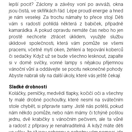
lepší pocit? Záclony a závěsy voní po aviváži, okna
jsou čistá, ve skříňkách řád. Lépe proudí energie a hned
je nám veseleji. Za trochu námahy to přece stojí. Děti
vám s radostí pohlídá některá z babiček, případně
kamarádka. A pokud opravdu nemáte čas nebo ho jen
prostě nechcete ztrácet úklidem, využijte službu
úklidové společnosti, která vám pomůže se všemi
pracemi, včetně mytí oken, žehlení a tepování koberců
či sedačky. Když už se bude všechno lesknout, zapalte
si v domě svíčky, vonné lampy s nějakou příjemnou
vánoční vůní a oddávejte se pocitu nekonečné pohody.
Abyste nabrali síly na další úkoly, které vás ještě čekají.
Sladké drobnosti
Koláčky, perníčky, medvědí tlapky, kočičí oči a všechny
ty malé drobné pochoutky, které nesmí na svátečním
stole chybět, si připravte samy. Jistě nás potěší, pokud
nám někdo pomůže, nebo nám mámy či tchýně pošlou
jednu, dvě krabičky s vánočním pečivem, ale ta vůně
a radost z přípravy je nenahraditelná. A když máte děti