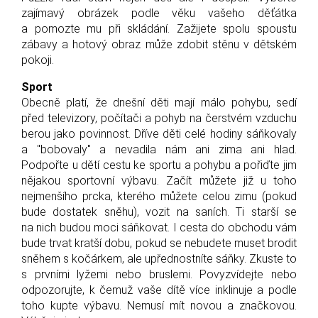
zajímavý obrázek podle věku vašeho děťátka
a pomozte mu při skládání. Zažijete spolu spoustu
zábavy a hotový obraz může zdobit stěnu v dětském
pokoji.
Sport
Obecně platí, že dnešní děti mají málo pohybu, sedí
před televizory, počítači a pohyb na čerstvém vzduchu
berou jako povinnost. Dříve děti celé hodiny sáňkovaly
a "bobovaly" a nevadila nám ani zima ani hlad.
Podpořte u dětí cestu ke sportu a pohybu a pořiďte jim
nějakou sportovní výbavu. Začít můžete již u toho
nejmenšího prcka, kterého můžete celou zimu (pokud
bude dostatek sněhu), vozit na saních. Ti starší se
na nich budou moci sáňkovat. I cesta do obchodu vám
bude trvat kratší dobu, pokud se nebudete muset brodit
sněhem s kočárkem, ale upřednostníte sáňky. Zkuste to
s prvními lyžemi nebo bruslemi. Povyzvídejte nebo
odpozorujte, k čemuž vaše dítě více inklinuje a podle
toho kupte výbavu. Nemusí mít novou a značkovou.