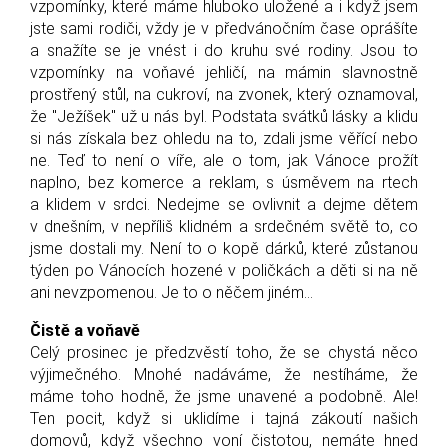
vzpomínky, které máme hluboko uložené a i když jsem
jste sami rodiči, vždy je v předvánočním čase oprášíte
a snažíte se je vnést i do kruhu své rodiny. Jsou to
vzpomínky na voňavé jehličí, na mámin slavnostně
prostřený stůl, na cukroví, na zvonek, který oznamoval,
že "Ježíšek" už u nás byl. Podstata svátků lásky a klidu
si nás získala bez ohledu na to, zdali jsme věřící nebo
ne. Teď to není o víře, ale o tom, jak Vánoce prožít
naplno, bez komerce a reklam, s úsměvem na rtech
a klidem v srdci. Nedejme se ovlivnit a dejme dětem
v dnešním, v nepříliš klidném a srdečném světě to, co
jsme dostali my. Není to o kopě dárků, které zůstanou
týden po Vánocích hozené v poličkách a děti si na ně
ani nevzpomenou. Je to o něčem jiném...
Čistě a voňavě
Celý prosinec je předzvěstí toho, že se chystá něco
výjimečného. Mnohé nadáváme, že nestíháme, že
máme toho hodně, že jsme unavené a podobně. Ale!
Ten pocit, když si uklidíme i tajná zákoutí našich
domovů, když všechno voní čistotou, nemáte hned