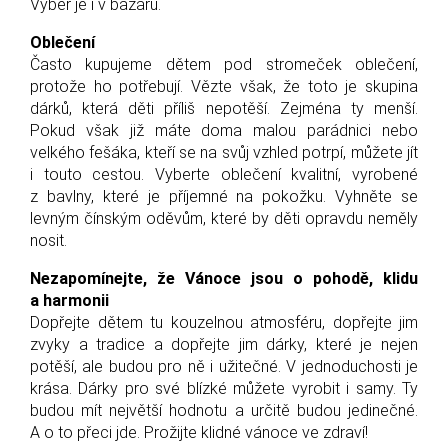
Výběr je i v bazaru.
Oblečení
Často kupujeme dětem pod stromeček oblečení,
protože ho potřebují. Vězte však, že toto je skupina
dárků, která děti příliš nepotěší. Zejména ty menší.
Pokud však již máte doma malou parádnici nebo
velkého fešáka, kteří se na svůj vzhled potrpí, můžete jít
i touto cestou. Vyberte oblečení kvalitní, vyrobené
z bavlny, které je příjemné na pokožku. Vyhněte se
levným čínským oděvům, které by děti opravdu neměly
nosit.
Nezapomínejte, že Vánoce jsou o pohodě, klidu
a harmonii
Dopřejte dětem tu kouzelnou atmosféru, dopřejte jim
zvyky a tradice a dopřejte jim dárky, které je nejen
potěší, ale budou pro ně i užitečné. V jednoduchosti je
krása. Dárky pro své blízké můžete vyrobit i samy. Ty
budou mít největší hodnotu a určitě budou jedinečné.
A o to přeci jde. Prožijte klidné vánoce ve zdraví!