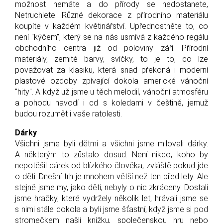
možnost nemáte a do přírody se nedostanete,
Netruchlete. Různé dekorace z přírodního materiálu
koupíte v každém květinářství. Upřednostněte to, co
není "kýčem", který se na nás usmívá z každého regálu
obchodního centra již od poloviny září. Přírodní
materiály, zemité barvy, svíčky, to je to, co lze
považovat za klasiku, která snad překoná i moderní
plastové ozdoby zpívající dokola americké vánoční
"hity". A když už jsme u těch melodií, vánoční atmosféru
a pohodu navodí i cd s koledami v češtině, jemuž
budou rozumět i vaše ratolesti.
Dárky
Všichni jsme byli dětmi a všichni jsme milovali dárky.
A některým to zůstalo dosud. Není nikdo, koho by
nepotěšil dárek od blízkého člověka, zvláště pokud jde
o děti. Dnešní trh je mnohem větší než ten před lety. Ale
stejně jsme my, jako děti, nebyly o nic zkráceny. Dostali
jsme hračky, které vydržely několik let, hrávali jsme se
s nimi stále dokola a byli jsme šťastní, když jsme si pod
stromečkem našli knížku, společenskou hru nebo