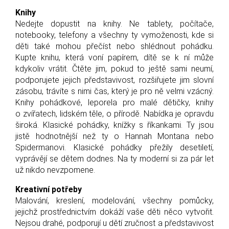
Knihy
Nedejte dopustit na knihy. Ne tablety, počítače,
notebooky, telefony a všechny ty vymoženosti, kde si
děti také mohou přečíst nebo shlédnout pohádku.
Kupte knihu, která voní papírem, dítě se k ní může
kdykoliv vrátit. Čtěte jim, pokud to ještě sami neumí,
podporujete jejich představivost, rozšiřujete jim slovní
zásobu, trávíte s nimi čas, který je pro ně velmi vzácný.
Knihy pohádkové, leporela pro malé dětičky, knihy
o zvířatech, lidském těle, o přírodě. Nabídka je opravdu
široká. Klasické pohádky, knížky s říkankami. Ty jsou
jistě hodnotnější než ty o Hannah Montana nebo
Spidermanovi. Klasické pohádky přežily desetiletí,
vyprávějí se dětem dodnes. Na ty moderní si za pár let
už nikdo nevzpomene.
Kreativní potřeby
Malování, kreslení, modelování, všechny pomůcky,
jejichž prostřednictvím dokáží vaše děti něco vytvořit.
Nejsou drahé, podporují u dětí zručnost a představivost