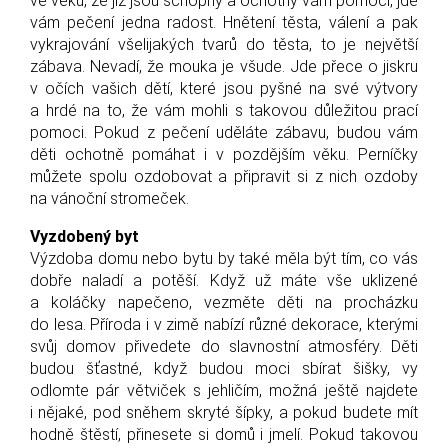
ve věku, že již jsou schopny a ochotny vám pomoci, jde
vám pečení jedna radost. Hnětení těsta, válení a pak
vykrajování všelijakých tvarů do těsta, to je největší
zábava. Nevadí, že mouka je všude. Jde přece o jiskru
v očích vašich dětí, které jsou pyšné na své výtvory
a hrdé na to, že vám mohli s takovou důležitou prací
pomoci. Pokud z pečení uděláte zábavu, budou vám
děti ochotně pomáhat i v pozdějším věku. Perníčky
můžete spolu ozdobovat a připravit si z nich ozdoby
na vánoční stromeček.
Vyzdobený byt
Výzdoba domu nebo bytu by také měla být tím, co vás
dobře naladí a potěší. Když už máte vše uklizené
a koláčky napečeno, vezměte děti na procházku
do lesa. Příroda i v zimě nabízí různé dekorace, kterými
svůj domov přivedete do slavnostní atmosféry. Děti
budou šťastné, když budou moci sbírat šišky, vy
odlomte pár větviček s jehličím, možná ještě najdete
i nějaké, pod sněhem skryté šípky, a pokud budete mít
hodně štěstí, přinesete si domů i jmelí. Pokud takovou