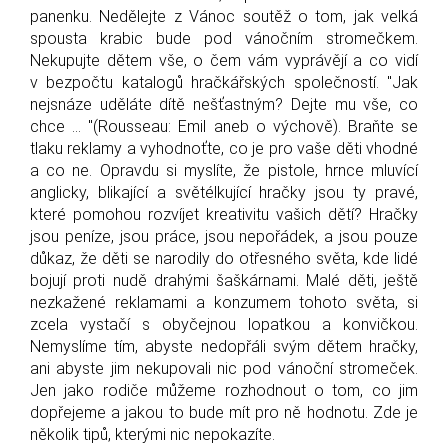
panenku. Nedělejte z Vánoc soutěž o tom, jak velká
spousta krabic bude pod vánočním stromečkem.
Nekupujte dětem vše, o čem vám vyprávějí a co vidí
v bezpočtu katalogů hračkářských společností. "Jak
nejsnáze uděláte dítě nešťastným? Dejte mu vše, co
chce ... "(Rousseau: Emil aneb o výchově). Braňte se
tlaku reklamy a vyhodnoťte, co je pro vaše děti vhodné
a co ne. Opravdu si myslíte, že pistole, hrnce mluvící
anglicky, blikající a světélkující hračky jsou ty pravé,
které pomohou rozvíjet kreativitu vašich dětí? Hračky
jsou peníze, jsou práce, jsou nepořádek, a jsou pouze
důkaz, že děti se narodily do otřesného světa, kde lidé
bojují proti nudě drahými šaškárnami. Malé děti, ještě
nezkažené reklamami a konzumem tohoto světa, si
zcela vystačí s obyčejnou lopatkou a konvičkou.
Nemyslíme tím, abyste nedopřáli svým dětem hračky,
ani abyste jim nekupovali nic pod vánoční stromeček.
Jen jako rodiče můžeme rozhodnout o tom, co jim
dopřejeme a jakou to bude mít pro ně hodnotu. Zde je
několik tipů, kterými nic nepokazíte.