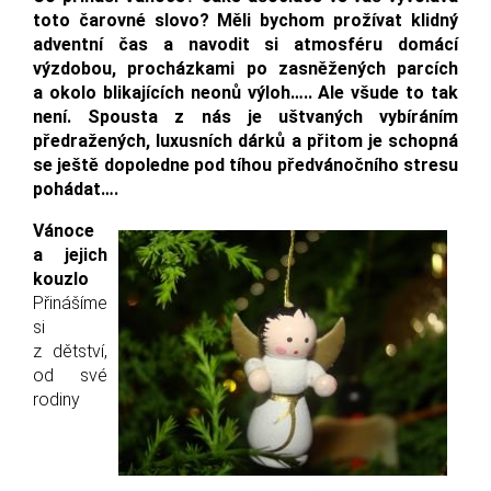
toto čarovné slovo? Měli bychom prožívat klidný
adventní čas a navodit si atmosféru domácí
výzdobou, procházkami po zasněžených parcích
a okolo blikajících neonů výloh….. Ale všude to tak
není. Spousta z nás je uštvaných vybíráním
předražených, luxusních dárků a přitom je schopná
se ještě dopoledne pod tíhou předvánočního stresu
pohádat….
Vánoce
a jejich
kouzlo
Přinášíme
si
z dětství,
od své
rodiny