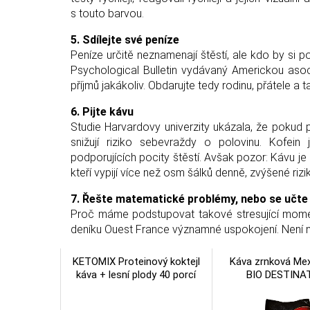
s touto barvou.
5. Sdílejte své peníze
Peníze určitě neznamenají štěstí, ale kdo by si p
Psychological Bulletin vydávaný Americkou asociac
příjmů jakákoliv. Obdarujte tedy rodinu, přátele a t
6. Pijte kávu
Studie Harvardovy univerzity ukázala, že pokud
snižují riziko sebevraždy o polovinu. Kofein 
podporujících pocity štěstí. Avšak pozor: Kávu j
kteří vypijí více než osm šálků denně, zvýšené riz
7. Řešte matematické problémy, nebo se učte 
Proč máme podstupovat takové stresující momen
deníku Ouest France významné uspokojení. Není n
KETOMIX Proteinový koktejl
Káva zrnková Mex
káva + lesní plody 40 porcí
BIO DESTINA