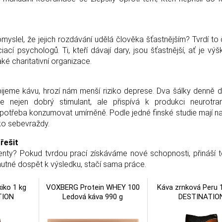
omyslel, že jejich rozdávání udělá člověka šťastnějším? Tvrdí to
í psychologů. Ti, kteří dávají dary, jsou šťastnější, ať je výšk
aké charitativní organizace.
 pijeme kávu, hrozí nám menší riziko deprese. Dva šálky denně
je nejen dobrý stimulant, ale přispívá k produkci neurotra
e potřeba konzumovat umírněně. Podle jedné finské studie mají na
iko sebevraždy.
řešit
ty? Pokud tvrdou prací získáváme nové schopnosti, přináší 
utné dospět k výsledku, stačí sama práce.
iko 1 kg
VOXBERG Protein WHEY 100
Káva zrnková Peru 
TION
Ledová káva 990 g
DESTINATIO