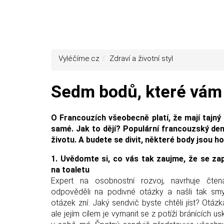
Vyléčíme.cz
Zdraví a životní styl
Sedm bodů, které vám z
O Francouzích všeobecně platí, že mají tajný 
samé. Jak to dějí? Populární francouzský de
životu. A budete se divit, některé body jsou h
1. Uvědomte si, co vás tak zaujme, že se za
na toaletu
Expert na osobnostní rozvoj, navrhuje čte
odpověděli na podivné otázky a našli tak smys
otázek zní: Jaký sendvič byste chtěli jíst? Otá
ale jejím cílem je vymanit se z potíží bránících u