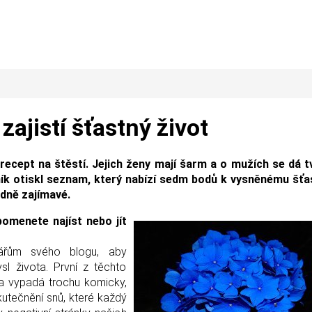
ajistí šťastný život
recept na štěstí. Jejich ženy mají šarm a o mužích se dá t
ník otiskl seznam, který nabízí sedm bodů k vysněnému šť
odně zajímavé.
pomenete najíst nebo jít
nářům svého blogu, aby
l života. První z těchto
zka vypadá trochu komicky,
skutečnění snů, které každý