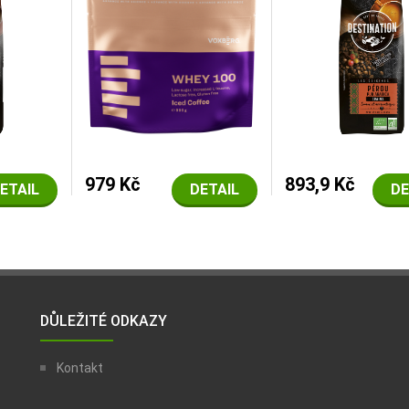
979 Kč
893,9 Kč
ETAIL
DETAIL
DE
DŮLEŽITÉ ODKAZY
Kontakt