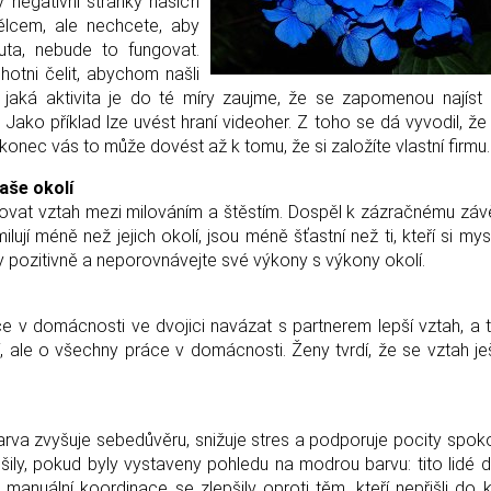
 negativní stránky našich
ělcem, ale nechcete, aby
nuta, nebude to fungovat.
otni čelit, abychom našli
i, jaká aktivita je do té míry zaujme, že se zapomenou najíst 
ní. Jako příklad lze uvést hraní videoher. Z toho se dá vyvodil, že
onec vás to může dovést až k tomu, že si založíte vlastní firmu.
vaše okolí
ovat vztah mezi milováním a štěstím. Dospěl k zázračnému závěr
ilují méně než jejich okolí, jsou méně šťastní než ti, kteří si mys
dy pozitivně a neporovnávejte své výkony s výkony okolí.
ce v domácnosti ve dvojici navázat s partnerem lepší vztah, a 
bí, ale o všechny práce v domácnosti. Ženy tvrdí, že se vztah je
 barva zvyšuje sebedůvěru, snižuje stres a podporuje pocity spoko
pšily, pokud byly vystaveny pohledu na modrou barvu: tito lidé d
í a manuální koordinace se zlepšily oproti těm, kteří nepřišli do 