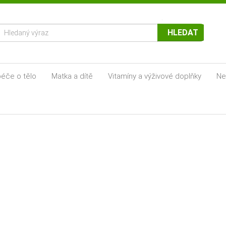
HLEDAT
éče o tělo
Matka a dítě
Vitamíny a výživové doplňky
Ne