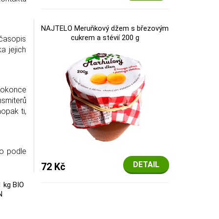
NAJTELO Meruňkový džem s březovým
cukrem a stévií 200 g
 časopis
a jejich
 dokonce
nsmiterů
opak ti,
to podle
DETAIL
72 Kč
1 kg BIO
N