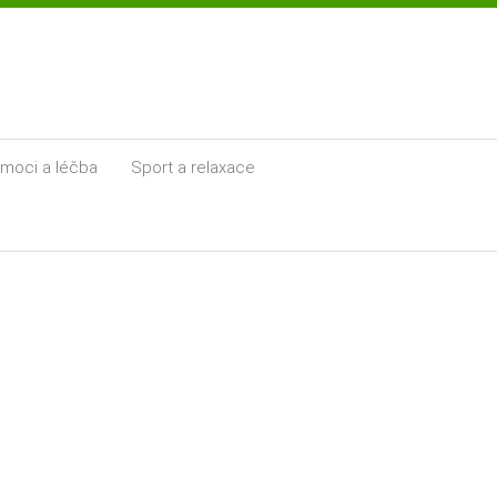
moci a léčba
Sport a relaxace