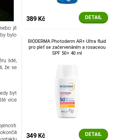
DETAIL
389 Kč
nebo jít
 by bylo
BIODERMA Photoderm AR+ Ultra fluid
pro pleť se začervenáním a rosaceou
SPF 50+ 40 ml
u: lidé,
lí, že se
tedy být
ště více
jenosti.
okončili
DETAIL
349 Kč
kontaktu