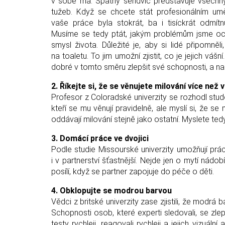
v sobě má. Špatný sendvič představuje všechny
tužeb. Když se chcete stát profesionálním um
vaše práce byla stokrát, ba i tisíckrát odmít
Musíme se tedy ptát, jakým problémům jsme och
smysl života. Důležité je, aby si lidé připomněl
na toaletu. To jim umožní zjistit, co je jejich váš
dobré v tomto směru zlepšit své schopnosti, a nak
2. Říkejte si, že se věnujete milování více než 
Profesor z Coloradské univerzity se rozhodl stud
kteří se mu věnují pravidelně, ale myslí si, že se m
oddávají milování stejně jako ostatní. Myslete te
3. Domácí práce ve dvojici
Podle studie Missourské univerzity umožňují prá
i v partnerství šťastnější. Nejde jen o mytí nádo
posílí, když se partner zapojuje do péče o děti.
4. Obklopujte se modrou barvou
Vědci z britské univerzity zase zjistili, že modrá
Schopnosti osob, které experti sledovali, se zle
testy rychleji, reagovali rychleji a jejich vizuáln